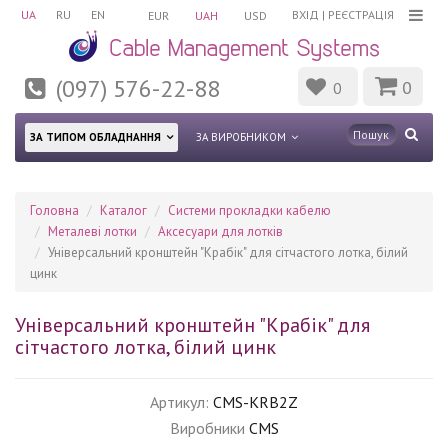
UA
RU
EN
ВХІД
|
РЕЄСТРАЦІЯ
EUR
UAH
USD
(097) 576-22-88
0
0
ЗА ТИПОМ ОБЛАДНАННЯ
ЗА ВИРОБНИКОМ
Головна
Каталог
Системи прокладки кабелю
Mеталеві лотки
Аксесуари для лотків
Універсальний кронштейн "Крабік" для сітчастого лотка, білий
цинк
Універсальний кронштейн "Крабік" для
сітчастого лотка, білий цинк
Артикул:
CMS-KRB2Z
Виробники
CMS