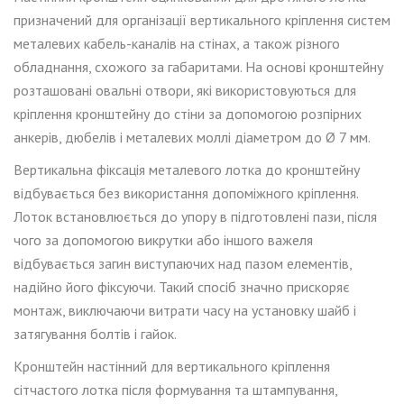
призначений для організації вертикального кріплення систем
металевих кабель-каналів на ст
інах
, а також
різного
обладнання,
схожого
за габаритами. На
основі
кронштейн
у
розташовані овальні отвори, які використовуються для
кріплення кронштейну до стіни за
допомогою розпірних
анкерів, дюбелів і металевих моллі діаметром до Ø
7
мм.
Вертикальна ф
іксація
металевого
лотка
до
кронштейн
у
відбувається без використання допоміжного кріплення.
Лоток встановлюється до упору в підготовлені пази, після
чого за допомогою викрутки або іншого важеля
відбувається загин виступаючих над пазом елементів,
надійно його фіксуючи. Такий спосіб значно прискоря
є
монтаж, виключаючи витрати часу на установку шайб і
затягування болтів і гайок.
Кронштейн настінний для
вертикального кріплення
сітчастого лотка після формування та штампування,