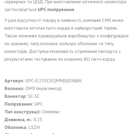
серверних та ЦОД. При виготовленні оптичного конектора
застосовується
UPC полірування
.
У разі відсутності товару в наявності, компанія CMS може
виготовити оптичні патч-корди в найкоротший термін.
Також можливе індивідуальне виробництво з конфігурацією
по довжині, типу волокна, кольору оболонки та типу
конекторів. Доступна можливість отримання паспорта з
результатами тестування по кожному ВО патч-корду.
Артикул:
UPC-0.25SCSC(MM)S(ON)BK
Волокно:
ОМ3 (мультимод)
Конектор:
SC-SC
Полірування:
UPC
Тип конструкції:
Сімплекс
Довжина, м.:
0.25
Оболонка:
LSZH