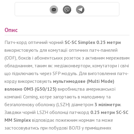
Опис
Патч-корд оптичний чорний
SC-SC Simplex 0.25 метри
використовують для комутації оптичних патч-панелей
(ODF), боксів і абонентських розеток з активним мережевим
обладнанням, таким як: медіаконвертори, комутатори і свічі
що підключають через SFP модуль. Для виготовлення патч-
корду використовують
мультимодове (Multi Mode)
волокно OM3 (G50/125)
виробництва американської
компанії Corning, котре загортають в малодимну та
безгалогенову оболонку (LSZH) діаметром
3 міліметри
.
Завдяки чорній LSZH оболонці патчкорд
0.25 метри SC-SC
MM
Simplex
відповідає пожежним нормам та може
застосовуватись при побудові ВОЛЗ у приміщеннях