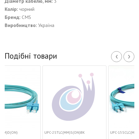
Діаметр кабелю, мм:
3
Колір:
чорний
Бренд:
CMS
Виробництво:
Україна
‹
›
Подібні товари
UPC-2STLC(MM)S(ON)BK
UPC-15SCLC(MM)D(ON)S