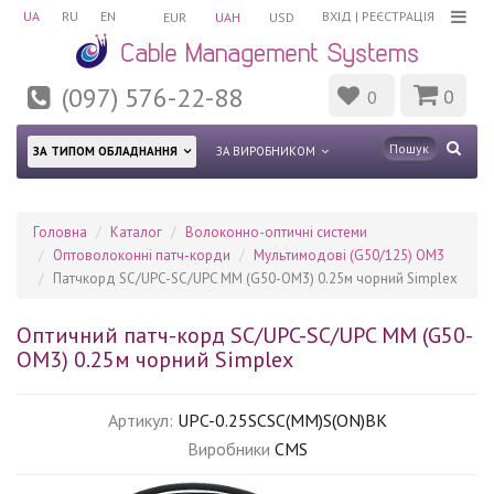
UA
RU
EN
ВХІД
|
РЕЄСТРАЦІЯ
EUR
UAH
USD
(097) 576-22-88
0
0
ЗА ТИПОМ ОБЛАДНАННЯ
ЗА ВИРОБНИКОМ
Головна
Каталог
Волоконно-оптичні системи
Оптоволоконні патч-корди
Мультимодові (G50/125) OM3
Патчкорд SC/UPC-SC/UPC MM (G50-OM3) 0.25м чорний Simplex
Оптичний патч-корд SC/UPC-SC/UPC MM (G50-
OM3) 0.25м чорний Simplex
Артикул:
UPC-0.25SCSC(MM)S(ON)BK
Виробники
CMS