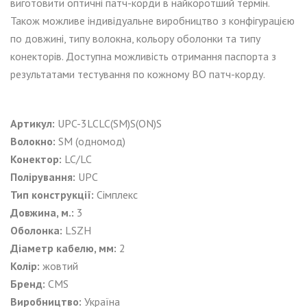
виготовити оптичні патч-корди в найкоротший термін.
Також можливе індивідуальне виробництво з конфігурацією
по довжині, типу волокна, кольору оболонки та типу
конекторів. Доступна можливість отримання паспорта з
результатами тестування по кожному ВО патч-корду.
Артикул:
UPC-3LCLC(SM)S(ON)S
Волокно:
SM (одномод)
Конектор:
LC/LC
Полірування:
UPC
Тип конструкції:
Сімплекс
Довжина, м.:
3
Оболонка:
LSZH
Діаметр кабелю, мм:
2
Колір:
жовтий
Бренд:
CMS
Виробництво:
Україна