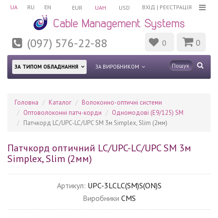
UA
RU
EN
ВХІД
|
РЕЄСТРАЦІЯ
EUR
UAH
USD
(097) 576-22-88
0
0
ЗА ТИПОМ ОБЛАДНАННЯ
ЗА ВИРОБНИКОМ
Головна
Каталог
Волоконно-оптичні системи
Оптоволоконні патч-корди
Одномодові (Е9/125) SM
Патчкорд LC/UPC-LC/UPC SM 3м Simplex, Slim (2мм)
Патчкорд оптичний LC/UPC-LC/UPC SM 3м
Simplex, Slim (2мм)
Артикул:
UPC-3LCLC(SM)S(ON)S
Виробники
CMS