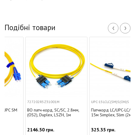
‹
›
Подібні товари
727202R5Z31001M
UPC-15LCLC(SM)S(ON)S
 SM
ВО патч-корд, SC/SC, 2.8мм,
Патчкорд LC/UPC-LC/UPC SM
(OS2), Duplex, LSZH, 1м
15м Simplex, Slim (2мм)
2146.50 грн.
325.35 грн.