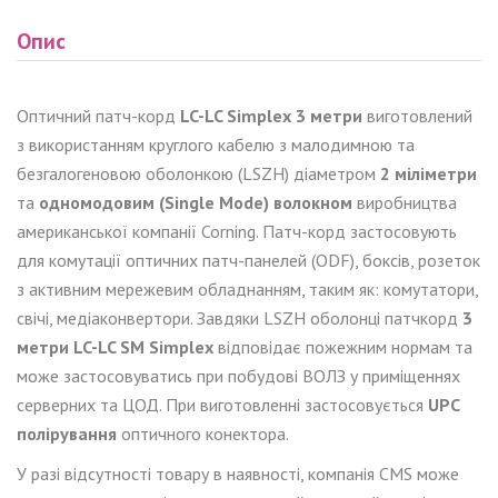
Опис
Оптичний патч-корд
LC-LC Simplex 3 метри
виготовлений
з використанням круглого кабелю з малодимною та
безгалогеновою оболонкою (LSZH) діаметром
2 міліметри
та
одномодовим (Single Mode) волокном
виробництва
американської компанії Corning. Патч-корд застосовують
для комутації оптичних патч-панелей (ODF), боксів, розеток
з активним мережевим обладнанням, таким як: комутатори,
свічі, медіаконвертори. Завдяки LSZH оболонці патчкорд
3
метри LC-LC SM Simplex
відповідає пожежним нормам та
може застосовуватись при побудові ВОЛЗ у приміщеннях
серверних та ЦОД. При виготовленні застосовується
UPC
полірування
оптичного конектора.
У разі відсутності товару в наявності, компанія CMS може