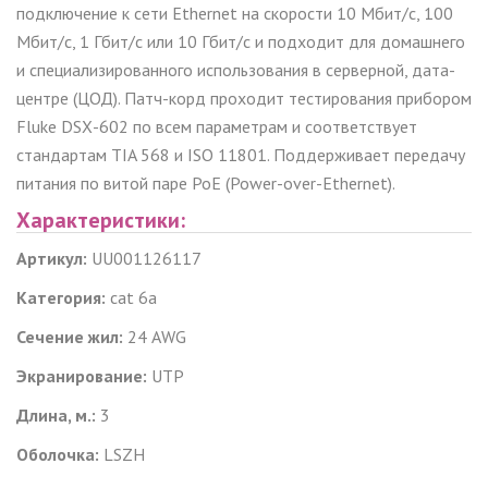
подключение к сети
Ethernet
на скорости 10 Мбит/с, 100
Мбит/с
,
1 Гбит/с
или 10 Гбит/с
и подходит для домашнего
и специализированного использования в серверной, дата-
центре (ЦОД). Патч-корд проходит тестирования прибором
Fluke
DSX
-602 по всем параметрам
и соответствует
стандартам TIA 568 и ISO 11801. Поддерживает передачу
питания по
витой паре
PoE
(
Power
-
over
-
Ethernet
).
Характеристики:
Артикул:
UU001126117
Категория:
cat
6
a
Сечение жил:
2
4
AWG
Экранирование:
UTP
Длина, м.:
3
Оболочка:
LSZH