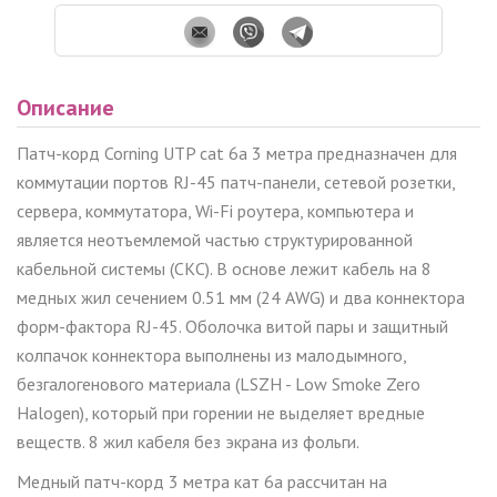
Описание
Патч-корд
Corning
UTP
cat
6
a
3 метра предназначен для
коммутации портов
RJ
-45 патч-панели, сетевой розетки,
сервера, коммутатора,
Wi
-
Fi
роутера, компьютера и
является неотъемлемой частью структурированной
кабельной системы (СКС). В основе лежит кабель на 8
медных жил сечением 0.51 мм (24 AWG) и два коннектора
форм-фактора
RJ
-45. Оболочка витой пары и защитный
колпачок коннектора выполнены из малодымного,
безгалогенового материала (
LSZH
- Low Smoke Zero
Halogen), который при горении не выделяет вредные
веществ. 8 жил кабеля без экрана из фольги.
Медный патч-корд
3
метра кат 6
a
рассчитан на