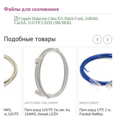
Файлы для скачивания
Copper Datacom Class EA Patch Cord, 2xRJ45,
Cat.6A, U/UTP LSZH (386.9KB)
‹
›
Подобные товары
LW-PC0001-C6A-200WH
NK6PC2MBUY
Патч-корд U/UTP, 2м, кат. 6a,
Патч-корд UTP, 2 м, кат. 6,
UTP,
26AWG, белый, LSZH
Panduit NetKey