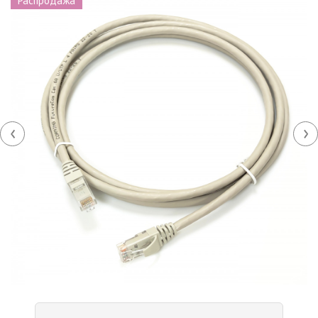
Распродажа
‹
›