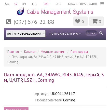
UA
RU
EN
ВХОД
|
РЕГИСТРАЦИЯ
EUR
UAH
USD
(097) 576-22-88
0
0
ПО ТИПУ ОБОРУДОВАНИЯ
ПО ПРОИЗВОДИТЕЛЮ
Главная
Каталог
Медные системы
Патч-корды
Патч-корд кат. 6A, 24AWG, RJ45-RJ45, серый, 3 м, U/UTP, LSZH,
Corning
Патч-корд кат. 6A, 24AWG, RJ45-RJ45, серый, 3
м, U/UTP, LSZH, Corning
Артикул:
UU001126117
Производители
Corning