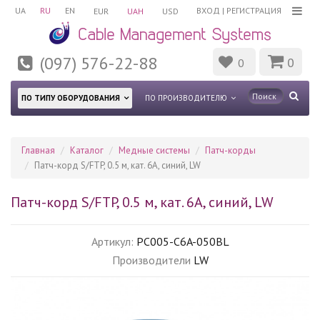
UA
RU
EN
ВХОД
|
РЕГИСТРАЦИЯ
EUR
UAH
USD
(097) 576-22-88
0
0
ПО ТИПУ ОБОРУДОВАНИЯ
ПО ПРОИЗВОДИТЕЛЮ
Главная
Каталог
Медные системы
Патч-корды
Патч-корд S/FTP, 0.5 м, кат. 6А, синий, LW
Патч-корд S/FTP, 0.5 м, кат. 6А, синий, LW
Артикул:
PC005-C6A-050BL
Производители
LW