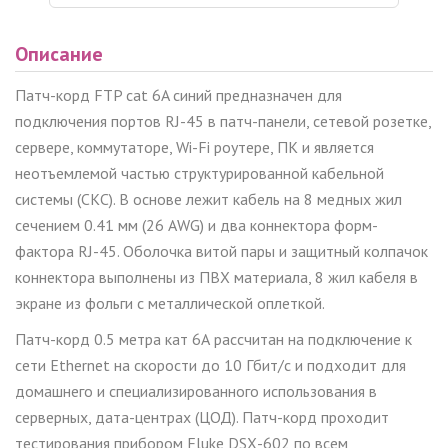
Описание
Патч-корд
FTP
cat
6
A
синий предназначен для
подключения портов
RJ
-45 в патч-панели, сетевой розетке,
сервере, коммутаторе,
Wi
-
Fi
роутере, ПК и является
неотъемлемой частью структурированной кабельной
системы (СКС). В основе лежит кабель на 8 медных жил
сечением 0.41 мм (26 AWG) и два коннектора форм-
фактора
RJ
-45. Оболочка витой пары и защитный колпачок
коннектора выполнены из ПВХ материала, 8 жил кабеля в
экране из фольги с металлической оплеткой.
Патч-корд
0.5
метра кат 6А рассчитан на подключение к
сети
Ethernet
на скорости до 10 Гбит/с и подходит для
домашнего и специализированного использования в
серверных, дата-центрах (ЦОД). Патч-корд проходит
тестирования прибором
Fluke
DSX
-602 по всем