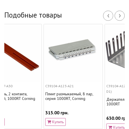
‹
›
Подобные товары
C39104-A123-A21
C39104-A123-C502 (S45
D1)
такта,
Плинт размыкаемый, 8 пар,
RT Corning
серия 1000RT, Corning
Держатель 5-ти плин
1000RT
315.00 грн.
630.00 грн.
Купить
Купить