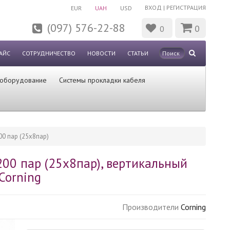
ВХОД
|
РЕГИСТРАЦИЯ
EUR
UAH
USD
(097) 576-22-88
0
0
АЙС
СОТРУДНИЧЕСТВО
НОВОСТИ
СТАТЬИ
 оборудование
Системы прокладки кабеля
00 пар (25х8пар)
200 пар (25х8пар), вертикальный
Corning
Производители
Corning