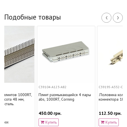
‹
›
Подобные товары
C39104-A123-A82
C39195-A332-C1
000RT,
Плинт размыкающийся 4 пары
.Половина колпачка
м,
abs, 1000RT, Corning
коннектора 1000RT, серая
450.00 грн.
112.50 грн.
Купить
Купить