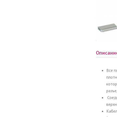
Описани
Все п
плотн
котор
разъе
Соеди
верхн
Кабел