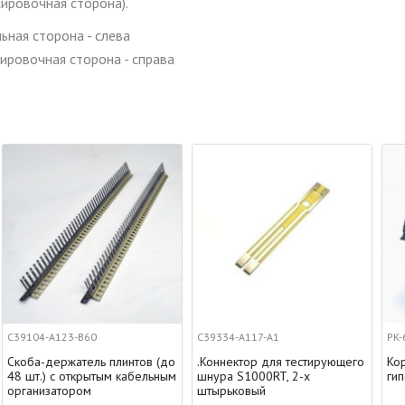
сировочная сторона).
ьная сторона - слева
ировочная сторона - справа
C39334-A117-A1
PK-60(103)С
в (до
.Коннектор для тестирующего
Коробка монтажная в
льным
шнура S1000RT, 2-х
гипсокартон
штырьковый