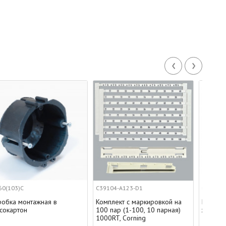
‹
›
C39104-A123-D1
C39104-A115-C560
Комплект с маркировкой на
Маркировочный колпачок
100 пар (1-100, 10 парная)
желтый,1000RT, Corning
1000RT, Corning