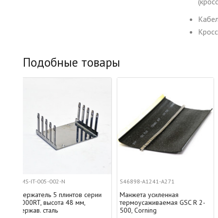
(крос
Кабел
Кросс
Подобные товары
S46898-A1241-A271
C39104-A123-B60
в серии
Манжета усиленная
Скоба-держатель плинто
м,
термоусаживаемая GSC R 2-
48 шт.) с открытым кабе
500, Corning
организатором