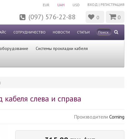
ВХОД
|
РЕГИСТРАЦИЯ
EUR
UAH
USD
(097) 576-22-88
0
0
АЙС
СОТРУДНИЧЕСТВО
НОВОСТИ
СТАТЬИ
 оборудование
Системы прокладки кабеля
g
д кабеля слева и справа
Производители
Corning