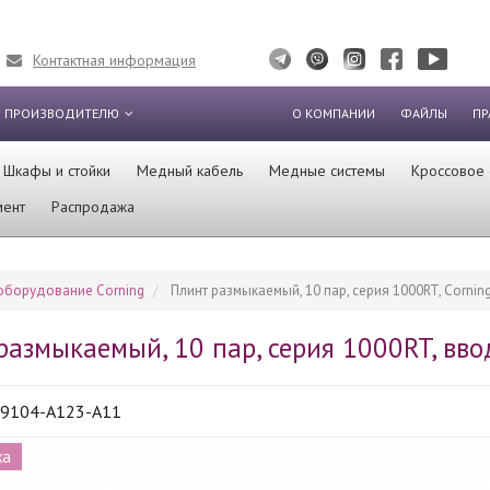
Контактная информация
 ПРОИЗВОДИТЕЛЮ
О КОМПАНИИ
ФАЙЛЫ
ПР
Шкафы и стойки
Медный кабель
Медные системы
Кроссовое
мент
Распродажа
оборудование Corning
Плинт размыкаемый, 10 пар, серия 1000RT, Cornin
размыкаемый, 10 пар, серия 1000RT, вво
9104-A123-A11
жа