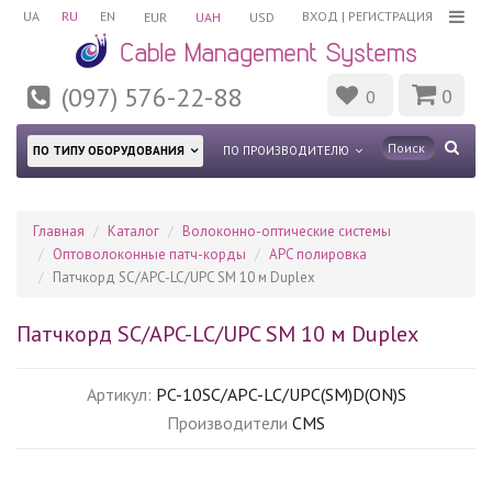
UA
RU
EN
ВХОД
|
РЕГИСТРАЦИЯ
EUR
UAH
USD
(097) 576-22-88
0
0
ПО ТИПУ ОБОРУДОВАНИЯ
ПО ПРОИЗВОДИТЕЛЮ
Главная
Каталог
Волоконно-оптические системы
Оптоволоконные патч-корды
APC полировка
Патчкорд SC/APC-LC/UPC SM 10 м Duplex
Патчкорд SC/APC-LC/UPC SM 10 м Duplex
Артикул:
PC-10SC/APC-LC/UPC(SM)D(ON)S
Производители
CMS