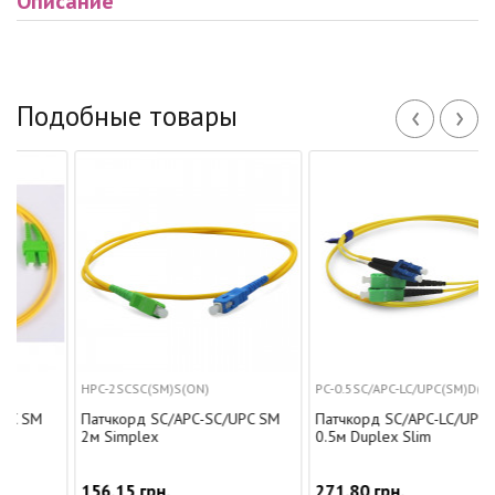
Описание
‹
›
Подобные товары
HPC-2SCSC(SM)S(ON)
PC-0.5SC/APC-LC/UPC(SM)D(ON)S
SM
Патчкорд SC/APC-SC/UPC SM
Патчкорд SC/APC-LC/UPC SM
2м Simplex
0.5м Duplex Slim
156.15 грн.
271.80 грн.