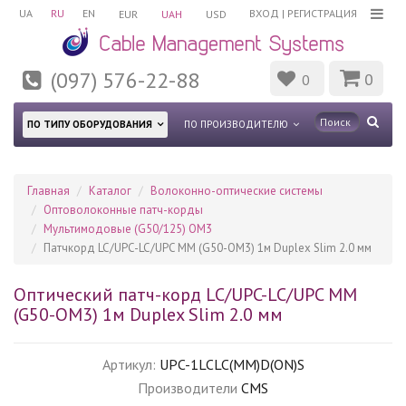
UA
RU
EN
ВХОД
|
РЕГИСТРАЦИЯ
EUR
UAH
USD
(097) 576-22-88
0
0
ПО ТИПУ ОБОРУДОВАНИЯ
ПО ПРОИЗВОДИТЕЛЮ
Главная
Каталог
Волоконно-оптические системы
Оптоволоконные патч-корды
Мультимодовые (G50/125) OM3
Патчкорд LC/UPC-LC/UPC MM (G50-OM3) 1м Duplex Slim 2.0 мм
Оптический патч-корд LC/UPC-LC/UPC MM
(G50-OM3) 1м Duplex Slim 2.0 мм
Артикул:
UPC-1LCLC(MM)D(ON)S
Производители
CMS