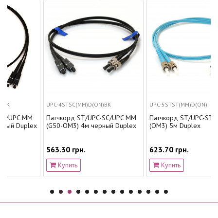
UPC-4STSC(MM)D(ON)BK
UPC-5STST(MM)D(ON)
MM
Патчкорд ST/UPC-SC/UPC MM
Патчкорд ST/UPC-ST/UPC MM
lex
(G50-OM3) 4м черный Duplex
(OM3) 5м Duplex
563.30 грн.
623.70 грн.
Купить
Купить