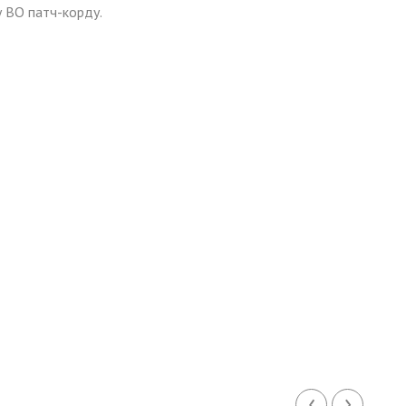
 ВО патч-корду.
‹
›