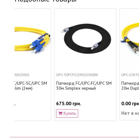
UPC-30FCFC(SM)S(ON)BK
UPC-20STLC(SM)D(ON)S
PC SM
Патчкорд FC/UPC-FC/UPC SM
Патчкорд ST/UPC-LC/UPC S
30м Simplex черный
20м Duplex Slim
675.00 грн.
0.00 грн.
Нет в наличии
Купить