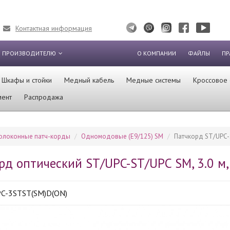
Контактная информация
 ПРОИЗВОДИТЕЛЮ
О КОМПАНИИ
ФАЙЛЫ
ПР
Шкафы и стойки
Медный кабель
Медные системы
Кроссовое
мент
Распродажа
олоконные патч-корды
Одномодовые (Е9/125) SM
Патчкорд ST/UPC-S
рд оптический ST/UPC-ST/UPC SM, 3.0 м,
C-3STST(SM)D(ON)