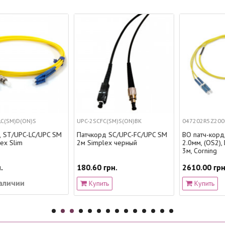
UPC-2SCFC(SM)S(ON)BK
047202R5Z20003M
M
Патчкорд SC/UPC-FC/UPC SM
ВО патч-корд, LC/UPC-SC/UPC,
2м Simplex черный
2.0мм, (OS2), Duplex, LSZH,
3м, Corning
180.60 грн.
2610.00 грн.
Купить
Купить