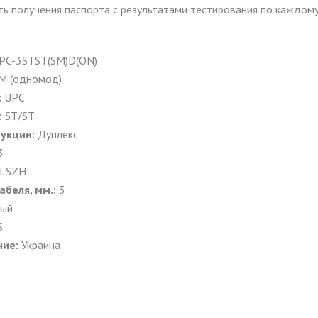
ь получения паспорта с результатами тестирования по каждому
PC-3STST(SM)D(ON)
M (одномод)
:
UPC
:
ST
/
ST
рукции:
Дуплекс
3
LSZH
беля, мм.:
3
ый
S
ние:
Украина