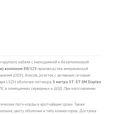
м круглого кабеля с малодымной и безаглогеновой
e) волокном
E
9/125
производства американской
анелей (ODF), боксов, розеток с активным сетевым
аря LSZH оболочке патчкорд
3 метра
ST
-
ST
SM
Duplex
ЛС в помещениях серверных и ЦОД. При изготовлении
тические патч-корды в кротчайшие сроки. Также
олокна, цвету оболочки и типу коннекторов. Доступна