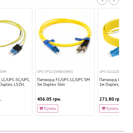
UPC-5FCLC(SM)D(ON)S
UPC-1LCLC(SM)D(LW)S
UPC
Патчкорд FC/UPC-LC/UPC SM
Патчкорд LC/UPC-LC/UPC SM
Пат
5м Duplex Slim
1м Duplex, Slim, 2.0мм
3м 
436.05 грн.
271.80 грн.
162
Купить
Купить