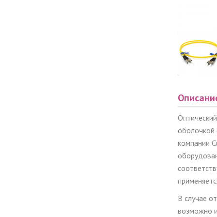
Описани
Оптический
оболочкой
компании C
оборудован
соответств
применяет
В случае о
возможно и