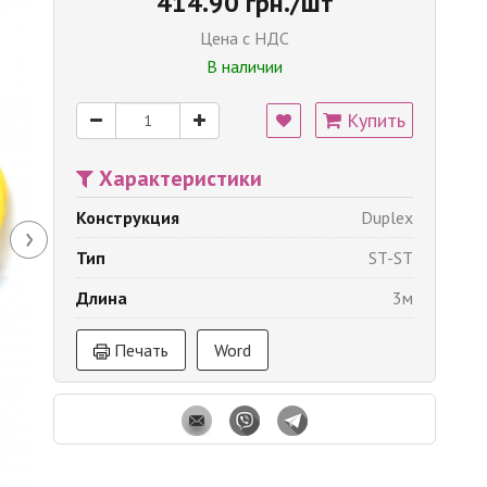
414.90 грн./шт
Цена с НДС
В наличии
Купить
Характеристики
Конструкция
Duplex
›
Тип
ST-ST
Длина
3м
Печать
Word