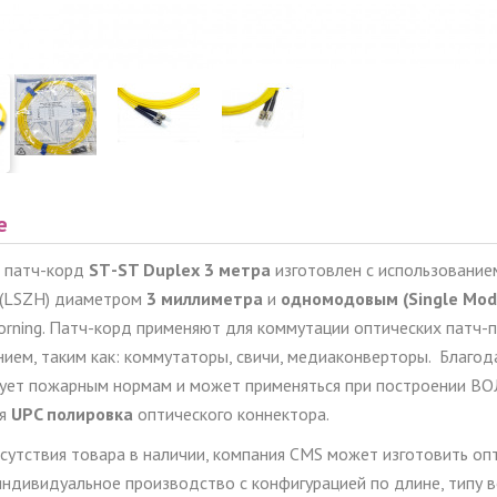
е
 патч-корд
ST
-
ST
Duplex
3 метра
изготовлен с использование
 (LSZH) диаметром
3 миллиметра
и
одномодовым (Single Mod
orning. Патч-корд применяют для коммутации оптических патч-п
ием, таким как: коммутаторы, свичи, медиаконверторы.
Благод
ует пожарным нормам и может применяться при построении ВО
ся
UPC полировка
оптического коннектора.
тсутствия товара в наличии, компания CMS может изготовить оп
ндивидуальное производство с конфигурацией по длине, типу в