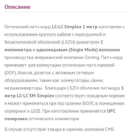
Описание
Оптический патч-корд
LC-LC Simplex 1 метр
изготовлен с
использованием круглого кабеля с малодымной и
безаглогеновой оболочкой (LSZH) диаметром
2
миллиметра
и
одномодовым (Single Mode) волокном
производства американской компании Corning. Патч-корд
применяют для коммутации оптических патч-панелей
(ODF), боксов, розеток с активным сетевым
оборудованием, таким как: коммутаторы, свичи,
медиаконверторы.
Благодаря LSZH оболочке патчкорд
1
метр LC-LC SM Simplex
соответствует пожарным нормам
и может применяться при построении ВОЛС в помещениях
серверных и ЦОД. При изготовлении применяется
UPC
полировка
оптического коннектора.
В случае отсутствия товара в наличии, компания CMS