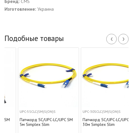
Бренд:
CMS
Изготовление:
Украина
‹
›
Подобные товары
UPC-5SCLC(SM)S(ON)S
UPC-30SCLC(SM)S(ON)S
Патчкорд SC/UPC-LC/UPC SM
Патчкорд SC/UPC-LC/UPC SM
5м Simplex Slim
30м Simplex Slim