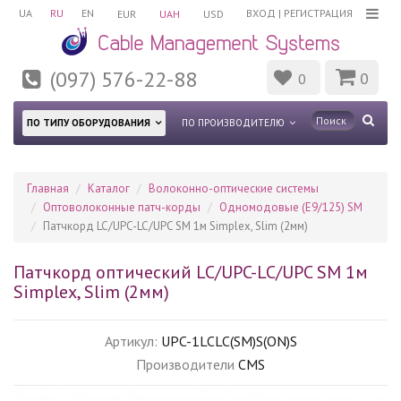
UA
RU
EN
ВХОД
|
РЕГИСТРАЦИЯ
EUR
UAH
USD
(097) 576-22-88
0
0
ПО ТИПУ ОБОРУДОВАНИЯ
ПО ПРОИЗВОДИТЕЛЮ
Главная
Каталог
Волоконно-оптические системы
Оптоволоконные патч-корды
Одномодовые (Е9/125) SM
Патчкорд LC/UPC-LC/UPC SM 1м Simplex, Slim (2мм)
Патчкорд оптический LC/UPC-LC/UPC SM 1м
Simplex, Slim (2мм)
Артикул:
UPC-1LCLC(SM)S(ON)S
Производители
CMS