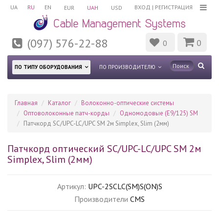
UA
RU
EN
ВХОД
|
РЕГИСТРАЦИЯ
EUR
UAH
USD
(097) 576-22-88
0
0
ПО ТИПУ ОБОРУДОВАНИЯ
ПО ПРОИЗВОДИТЕЛЮ
Главная
Каталог
Волоконно-оптические системы
Оптоволоконные патч-корды
Одномодовые (Е9/125) SM
Патчкорд SC/UPC-LC/UPC SM 2м Simplex, Slim (2мм)
Патчкорд оптический SC/UPC-LC/UPC SM 2м
Simplex, Slim (2мм)
Артикул:
UPC-2SCLC(SM)S(ON)S
Производители
CMS