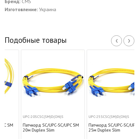
Бренд:
CMS
Изготовление:
Украина
‹
›
Подобные товары
UPC-20SCSC(SM)D(ON)S
UPC-25SCSC(SM)D(ON)S
M
Патчкорд SC/UPC-SC/UPC SM
Патчкорд SC/UPC-SC/UPC SM
20м Duplex Slim
25м Duplex Slim