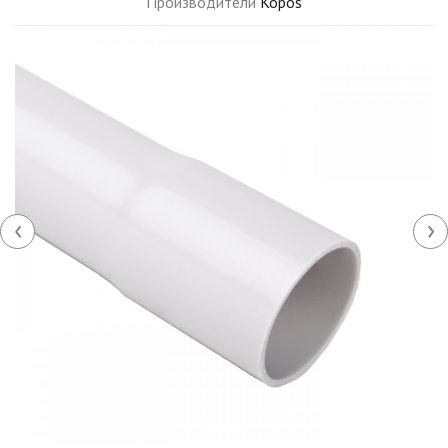
Производители
Kopos
‹
›