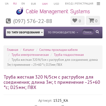
UA
RU
EN
ВХОД
|
РЕГИСТРАЦИЯ
EUR
UAH
USD
(097) 576-22-88
0
0
ПО ТИПУ ОБОРУДОВАНИЯ
ПО ПРОИЗВОДИТЕЛЮ
Главная
Каталог
Системы прокладки кабеля
Труба электротехническая
Труба гладкостенная
Труба жесткая 320 N/5см с раструбом для соединения; длина
3м; t применение –25+60 °с; D25мм; ПВХ
Труба жесткая 320 N/5см с раструбом для
соединения; длина 3м; t применение –25+60
°с; D25мм; ПВХ
Артикул:
1525_KA