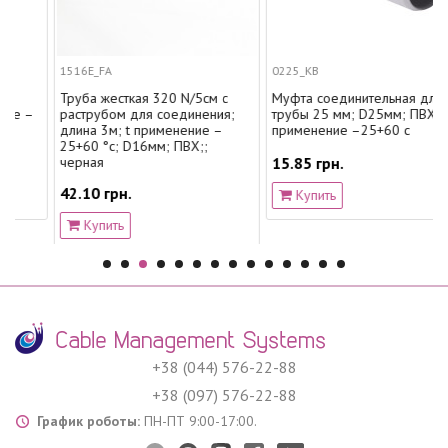
1516E_FA
0225_KB
Труба жесткая 320 N/5см с
Муфта соединительная для
 –
раструбом для соединения;
трубы 25 мм; D25мм; ПВХ;; t
длина 3м; t применение –
применение –25+60 с
25+60 °с; D16мм; ПВХ;;
черная
15.85 грн.
42.10 грн.
Купить
Купить
+38 (044) 576-22-88
+38 (097) 576-22-88
График роботы:
ПН-ПТ 9:00-17:00.