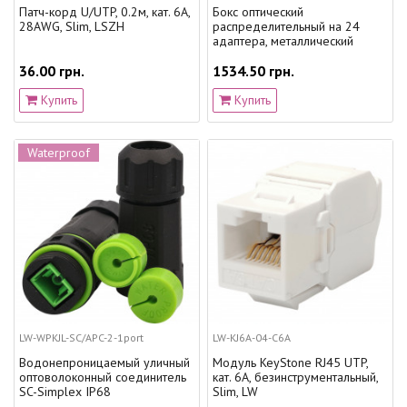
Патч-корд U/UTP, 0.2м, кат. 6А,
Бокс оптический
28AWG, Slim, LSZH
распределительный на 24
адаптера, металлический
36.00 грн.
1534.50 грн.
Купить
Купить
Waterproof
LW-WPKJL-SC/APC-2-1port
LW-KJ6A-04-C6A
Водонепроницаемый уличный
Модуль KeyStone RJ45 UTP,
оптоволоконный соединитель
кат. 6A, безинструментальный,
SC-Simplex IP68
Slim, LW