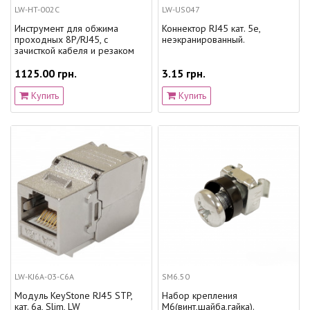
LW-HT-002C
LW-US047
Инструмент для обжима
Коннектор RJ45 кат. 5е,
проходных 8P/RJ45, с
неэкранированный.
зачисткой кабеля и резаком
1125.00 грн.
3.15 грн.
Купить
Купить
LW-KJ6A-03-C6A
SM6.50
Модуль KeyStone RJ45 STP,
Набор крепления
кат. 6a, Slim, LW
М6(винт,шайба,гайка).