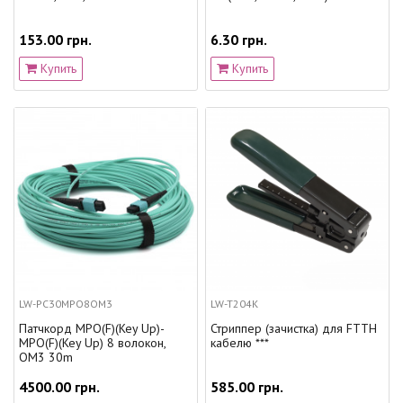
153.00 грн.
6.30 грн.
Купить
Купить
LW-PC30MPO8OM3
LW-T204K
Патчкорд MPO(F)(Key Up)-
Стриппер (зачистка) для FTTH
MPO(F)(Key Up) 8 волокон,
кабелю ***
OM3 30m
4500.00 грн.
585.00 грн.