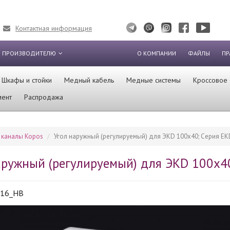
Контактная информация
 ПРОИЗВОДИТЕЛЮ
О КОМПАНИИ
ФАЙЛЫ
ПР
Шкафы и стойки
Медный кабель
Медные системы
Кроссовое
мент
Распродажа
 каналы Kopos
Угол наружный (регулируемый) для ЭКD 100х40; Серия EK
аружный (регулируемый) для ЭКD 100х40
516_HB