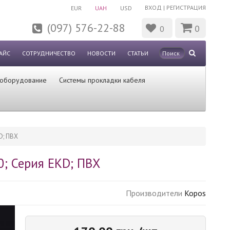
ВХОД
|
РЕГИСТРАЦИЯ
EUR
UAH
USD
(097) 576-22-88
0
0
АЙС
СОТРУДНИЧЕСТВО
НОВОСТИ
СТАТЬИ
 оборудование
Системы прокладки кабеля
D; ПВХ
; Серия EKD; ПВХ
Производители
Kopos