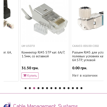
LW-US070
CAXASS-00100-C002
,
Коннектор RJ45 STP кат. 6A/7,
Разъем RJ45 для установки в
1.5мм, со вставкой
полевых условиях категория
6A STP, угловой
31.50 грн.
0.00 грн.
Нет в наличии
Купить