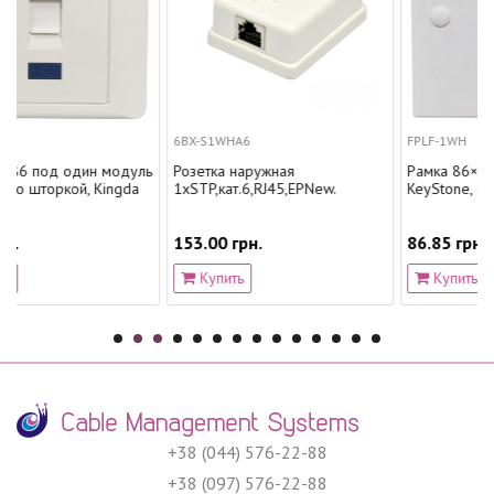
6BX-S1WHA6
FPLF-1WH
дин модуль
Розетка наружная
Рамка 86×86 под один 
й, Kingda
1хSTP,кат.6,RJ45,EPNew.
KeyStone, с шторкой, E
153.00 грн.
86.85 грн.
Купить
Купить
+38 (044) 576-22-88
+38 (097) 576-22-88