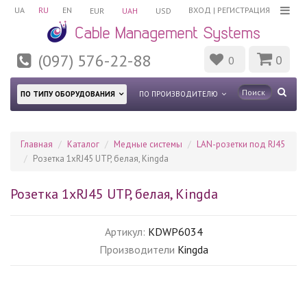
UA
RU
EN
ВХОД
|
РЕГИСТРАЦИЯ
EUR
UAH
USD
(097) 576-22-88
0
0
ПО ТИПУ ОБОРУДОВАНИЯ
ПО ПРОИЗВОДИТЕЛЮ
Главная
Каталог
Медные системы
LAN-розетки под RJ45
Розетка 1хRJ45 UTP, белая, Kingda
Розетка 1хRJ45 UTP, белая, Kingda
Артикул:
KDWP6034
Производители
Kingda