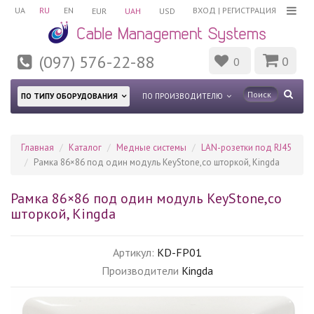
UA
RU
EN
ВХОД
|
РЕГИСТРАЦИЯ
EUR
UAH
USD
(097) 576-22-88
0
0
ПО ТИПУ ОБОРУДОВАНИЯ
ПО ПРОИЗВОДИТЕЛЮ
Главная
Каталог
Медные системы
LAN-розетки под RJ45
Рамка 86×86 под один модуль KeyStone,со шторкой, Kingda
Рамка 86×86 под один модуль KeyStone,со
шторкой, Kingda
Артикул:
KD-FP01
Производители
Kingda