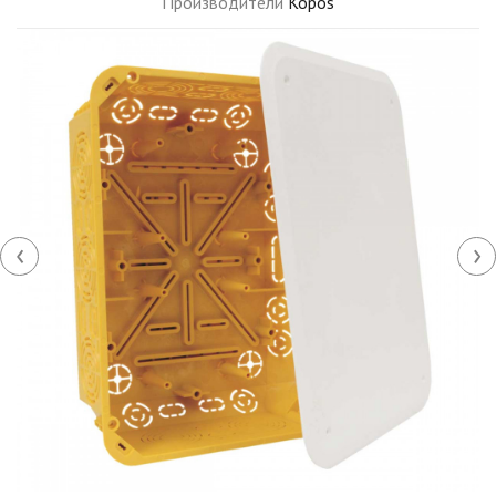
Производители
Kopos
‹
›