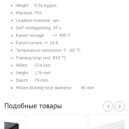
Weight
0,56 kg/pcs
Material
PVC
Leadless material
yes
Self-extinguishing
30 s
Rated voltage
<= 400 V
Rated current
<= 16 A
Temperature resistance
-5 - 60 °C
Flaming loop test
850 °C
Width
234 mm
Height
176 mm
Depth
79 mm
Milled (drilled) hole diameter
40 mm
‹
›
Подобные товары