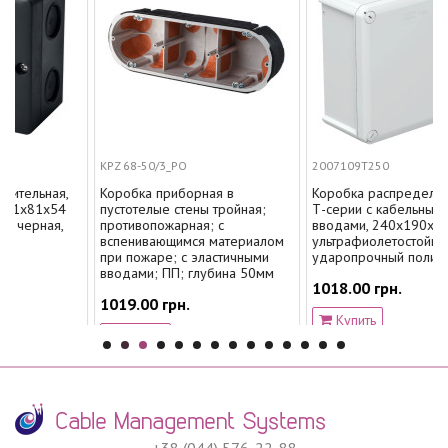
KPZ 68-50/3_PO
2007109T250
ая,
Коробка приборная в
Коробка распределительная
х54
пустотелые стены тройная;
Т-серии с кабельными
ая,
противопожарная; с
вводами, 240х190х95, IP66,
вспенивающимся материалом
ультрафиолетостойкий,
при пожаре; с эластичными
ударопрочный полипропилен
вводами; ПП; глубина 50мм
1018.00 грн.
1019.00 грн.
Купить
Купить