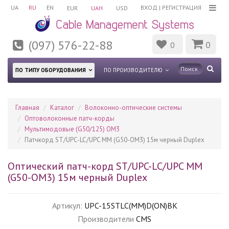
UA
RU
EN
ВХОД
|
РЕГИСТРАЦИЯ
EUR
UAH
USD
(097) 576-22-88
0
0
ПО ТИПУ ОБОРУДОВАНИЯ
ПО ПРОИЗВОДИТЕЛЮ
Главная
Каталог
Волоконно-оптические системы
Оптоволоконные патч-корды
Мультимодовые (G50/125) OM3
Патчкорд ST/UPC-LC/UPC MM (G50-OM3) 15м черный Duplex
Оптический патч-корд ST/UPC-LC/UPC MM
(G50-OM3) 15м черный Duplex
Артикул:
UPC-15STLC(MM)D(ON)BK
Производители
CMS