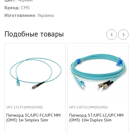
Бренд:
CMS
Изготовление:
Украина
‹
›
Подобные товары
UPC-1SCFC(MM)S(ON)S
UPC-10STLC(MM)D(ON)S
Патчкорд SC/UPC-FC/UPC MM
Патчкорд ST/UPC-LC/UPC MM
(OM3) 1м Simplex Slim
(OM3) 10м Duplex Slim