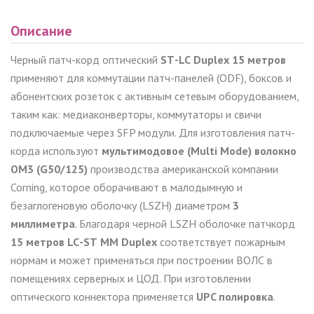
Описание
Черный патч-корд оптический
ST
-
LC
Duplex 15 метров
применяют для коммутации патч-панелей (ODF), боксов и
абонентских розеток с активным сетевым оборудованием,
таким как: медиаконверторы, коммутаторы и свичи
подключаемые через SFP модули. Для изготовления патч-
корда используют
мультимодовое (Multi Mode) волокно
OM3 (G50/125)
производства американской компании
Corning, которое оборачивают в малодымную и
безаглогеновую оболочку (LSZH) диаметром
3
миллиметра
. Благодаря черной LSZH оболочке патчкорд
15 метров
LC
-
ST
MM Duplex
соответствует пожарным
нормам и может применяться при построении ВОЛС в
помещениях серверных и ЦОД. При изготовлении
оптического коннектора применяется
UPC полировка
.