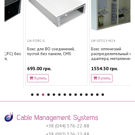
UA-FOBC-G
LW-GFS13-M24
Бокс для ВО соединений,
Бокс оптический
без
пустой без панели, CMS
распределительный на 24
адаптера, металлический
693.00 грн.
1534.50 грн.
Купить
Купить
+38 (044) 576-22-88
+38 (097) 576-22-88