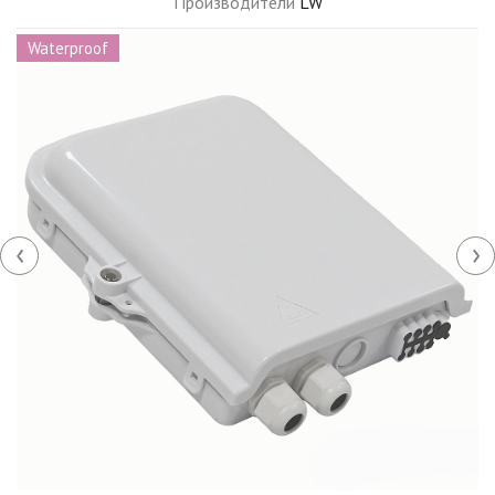
Производители
LW
Waterproof
‹
›