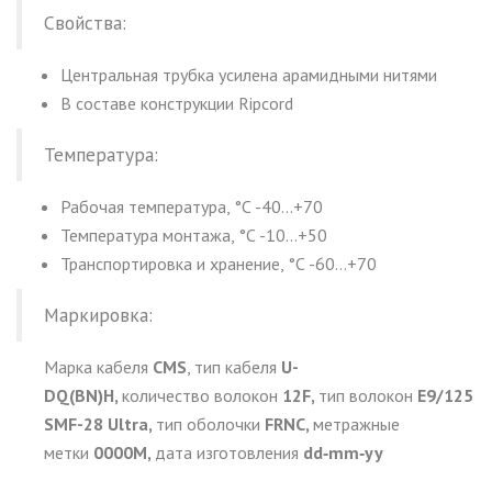
Свойства:
Центральная трубка усилена арамидными нитями
В составе конструкции Ripcord
Температура:
Рабочая температура, °С -40…+70
Температура монтажа, °С -10…+50
Транспортировка и хранение, °С -60…+70
Маркировка:
Марка кабеля
CMS
, тип кабеля
U-
DQ(BN)H,
количество волокон
12F,
тип волокон
E9/125
SMF-28 Ultra,
тип оболочки
FRNC,
метражные
метки
0000M,
дата изготовления
dd‑mm‑yy