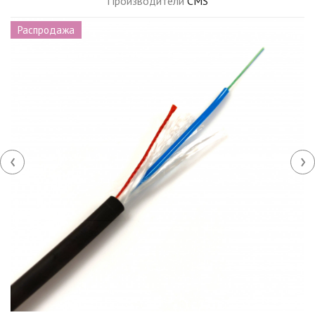
Производители
CMS
Распродажа
‹
›