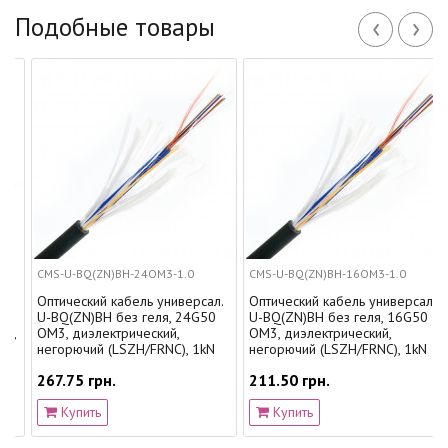
‹
›
Подобные товары
CMS-U-BQ(ZN)BH-24OM3-1.0
CMS-U-BQ(ZN)BH-16OM3-1.0
Оптический кабель универсал.
Оптический кабель универсал.
U-BQ(ZN)BH без геля, 24G50
U-BQ(ZN)BH без геля, 16G50
,
OM3, диэлектрический,
OM3, диэлектрический,
негорючий (LSZH/FRNC), 1kN
негорючий (LSZH/FRNC), 1kN
267.75 грн.
211.50 грн.
Купить
Купить