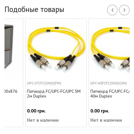
‹
›
Подобные товары
UPC-2FCFC(SM)D(FW)
UPC-40FCFC(SM)D(ON)
6
Патчкорд FC/UPC-FC/UPC SM
Патчкорд FC/UPC-FC/UPC SM
2м Duplex
40м Duplex
0.00 грн.
0.00 грн.
Нет в наличии
Нет в наличии