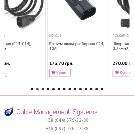
KD-C14
PC6065-0.75-3m
14),
Разъем вилка разборная C14,
Шнур питания (С13-CEE 7
10A
0.75мм2, 3м
173.70 грн.
270.00 грн.
Купить
Купить
+38 (044) 576-22-88
+38 (097) 576-22-88