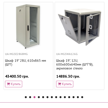
UA-MGSE2868MG
UA-MGSWA126G
Шкаф 19" 28U, 610х865 мм
Шкаф 19", 12U,
(Ш*Г)
600х600х640мм (Ш*Г*В),
акриловое стекло
43400.50 грн.
14886.30 грн.
Купить
Купить