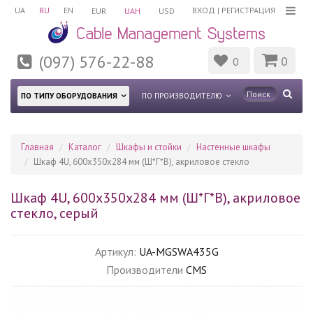
UA
RU
EN
ВХОД
|
РЕГИСТРАЦИЯ
EUR
UAH
USD
(097) 576-22-88
0
0
ПО ТИПУ ОБОРУДОВАНИЯ
ПО ПРОИЗВОДИТЕЛЮ
Главная
Каталог
Шкафы и стойки
Настенные шкафы
Шкаф 4U, 600х350х284 мм (Ш*Г*В), акриловое стекло
Шкаф 4U, 600х350х284 мм (Ш*Г*В), акриловое
стекло, серый
Артикул:
UA-MGSWA435G
Производители
CMS