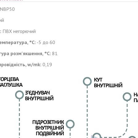
NBP50
ий
:
ПВХ негорючий
емпература, °C:
-5 до 60
ура розм'якшення, °C:
81
провідність, w/mk:
0,19