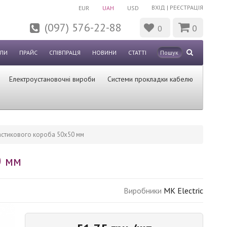
ВХІД
|
РЕЄСТРАЦІЯ
EUR
UAH
USD
(097) 576-22-88
0
0
ЛИ
ПРАЙС
СПІВПРАЦЯ
НОВИНИ
СТАТТІ
Електроустановочні вироби
Системи прокладки кабелю
стикового короба 50x50 мм
0 мм
Виробники
MK Electric