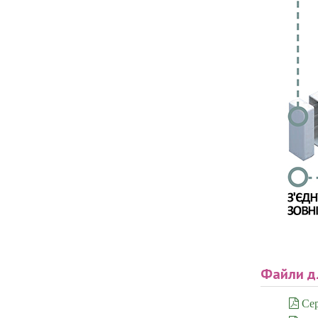
Файли д
Сер