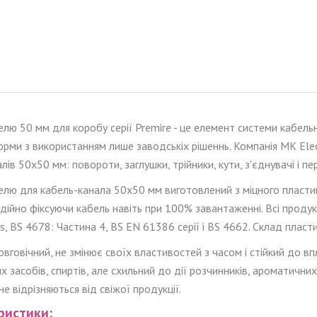
лю 50 мм для коробу серії Premire - це елемент системи
кабель
форми
з
використ
анням
лише заводські
х
рішенн
ь
. Компанія MK El
ал
ів
50x50
мм
: повороти,
заглушки
,
трійники
,
кути, з'єднувачі
і пе
белю
для кабель-канала
50x50 мм виготовлен
ий
​​з міцного пласт
адійно фіксуючи кабел
ь
навіть при 100% завантаженні. Всі прод
s, BS 4678: Частина 4, BS EN 61386 серії і BS 4662. Склад плас
вговічний, не змінює своїх властивостей з часом і стійкий до вп
их засобів, спиртів, але схильний до дії розчинників, ароматичних
не відрізняються від свіжої продукції.
ристики: