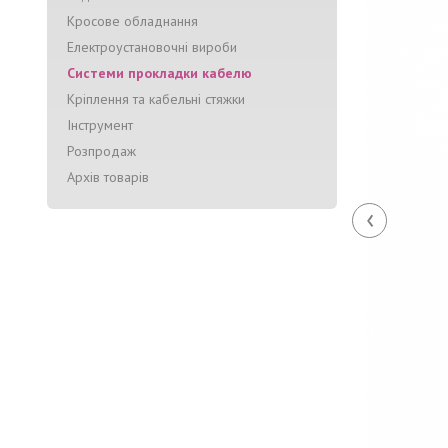
Кросове обладнання
Електроустановочні вироби
Системи прокладки кабелю
Кріплення та кабельні стяжки
Інструмент
Розпродаж
Архів товарів
‹