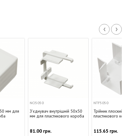
‹
›
NCI5050
NTF5050
NJC5
З'єднувач внутрішній 50x50
Трійник плоский для
Накл
мм для пластикового короба
пластикового короба 50х50
50х
81.00 грн.
115.65 грн.
52.6