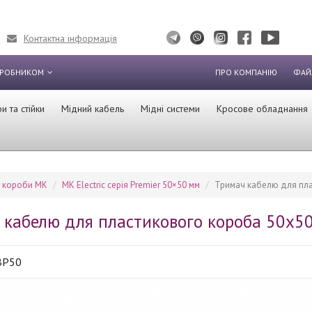
Контактна інформація
ИРОБНИКОМ
ПРО КОМПАНІЮ
ФАЙ
 та стійки
Мідний кабель
Мідні системи
Кросове обладнання
і короби MK
MK Electric серія Premier 50×50 мм
Тримач кабелю для пла
 кабелю для пластикового короба 50x5
BP50