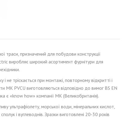
ної траси
, призначений для побудови конструкції
ectric виробляє широкий асортимент фурнітури для
рехідники.
ику і не тріскається при монтажі, повторн
ому
відкритт
і
і
укти МК PVCU
виготовляються
відповідно до вимог BS EN
тика є «know how» компанії МК (Великобританія).
ливу ультрафіолету, морської води, мінеральних кислот,
 сполук і вуглеводнів. Зразки виготовлені 20-30 років