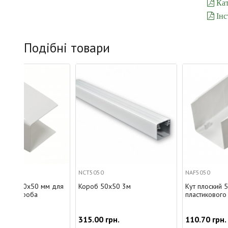
Кат
Інс
Подібні товари
NCT5050
NAF5050
 для
Короб 50х50 3м
Кут плоский 50х50 мм для
пластикового короба
315.00 грн.
110.70 грн.