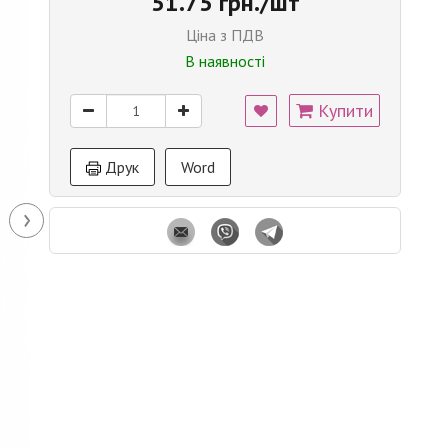
51.75 грн./шт
Ціна з ПДВ
В наявності
Купити
Друк
Word
›