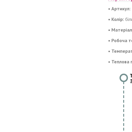
• Артикул:
• Колір:
біл
• Матеріал
• Робоча т
• Температ
• Теплова 