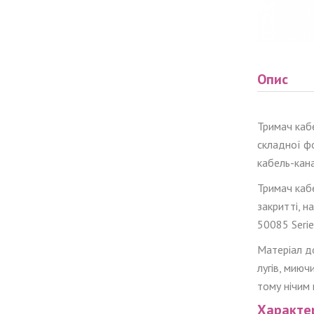
Опис
Тримач кабе
складної 
кабель-кан
Тримач ка
закритт
і
, н
50085 Serie
Матеріал до
лугів, миюч
тому нічим 
Характе