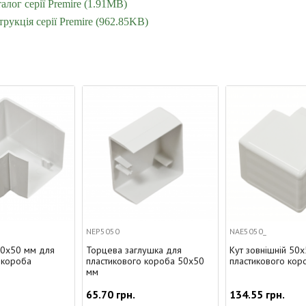
алог серії Premire (1.91MB)
трукція серії Premire (962.85KB)
NEP5050
NAE5050_
Торцева заглушка для
Кут зовнішній 50х50 мм для
пластикового короба 50х50
пластикового короба
мм
65.70 грн.
134.55 грн.