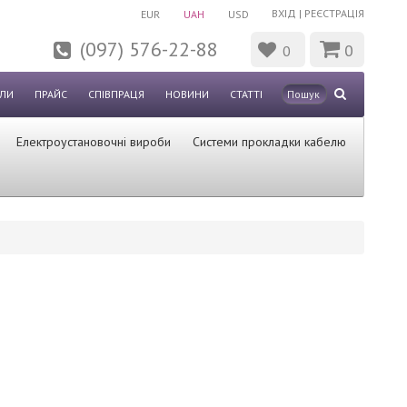
ВХІД
|
РЕЄСТРАЦІЯ
EUR
UAH
USD
(097) 576-22-88
0
0
ЛИ
ПРАЙС
СПІВПРАЦЯ
НОВИНИ
СТАТТІ
Електроустановочні вироби
Системи прокладки кабелю