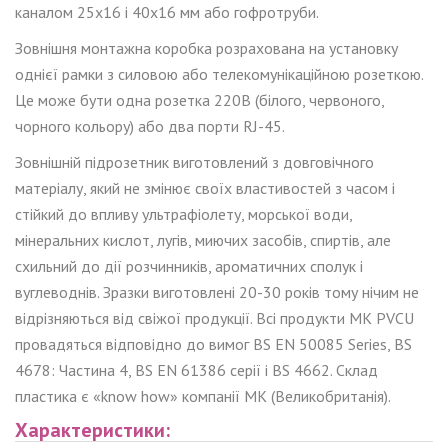
каналом
25x16 і 40x16 мм або гофротруби.
Зовнішня монтажна коробка розрахована на установку
однієї рамки
з
силово
ю
або телекомунікаційно
ю
розеткою.
Це може бути одна розетка 220В (білого, червоного,
чорного кольору) або два порти RJ-45.
Зовнішній підрозетник виготовлений з довговічного
матеріалу, який не змінює своїх властивостей з часом і
стійкий до впливу ультрафіолету, морської води,
мінеральних кислот, лугів, миючих засобів, спиртів, але
схильний до дії розчинників, ароматичних сполук і
вуглеводнів. Зразки виготовлені 20-30 років тому нічим не
відрізняються від свіжої продукції. Всі продукти МК PVCU
провадяться відповідно до вимог BS EN 50085 Series, BS
4678: Частина 4, BS EN 61386 серії і BS 4662. Склад
пластика є «know how» компанії МК (Великобританія).
Характеристики: