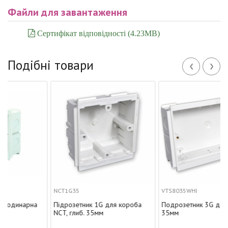
Файли для завантаження
Сертифікат відповідності (4.23MB)
‹
›
Подібні товари
NCT1G35
VTS8035WHI
а
Підрозетник 1G для короба
Подрозетник 3G до короба,
NCT, глиб. 35мм
35мм