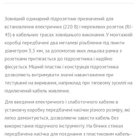
Зовн
ішній
одинарний підрозетник призначений для
встановлення
електричних (220 В) і мережевих розеток (RJ-
45) в кабельних трасах зовнішнього виконання. У монтажній
коробці передбачені дв
а
металеві різьблення під гвинти
діаметром 3,5 мм, за допомогою яких лицьова рамка з
розетками притягається до підрозетник
а
і надійно
фіксується. Міцний пластик і конструкція підрозетника
дозволяють витримувати значні навантаження при
тестуванні на виривання, наприклад при тяговому зусиллі на
підключений кабель живлення
.
Для введення електричного і слаботочного кабелю в
установчу коробку передбачені насічки різного розміру, які
легко демонтуються, дозволяючи завести кабель без
використання підручного інструменту. На бічних стінках
передбачена насічка для
поєднання з
пластиков
им
кабель-