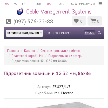
UA
RU
EN
ВХІД
|
РЕЄСТРАЦІЯ
EUR
UAH
USD
(097) 576-22-88
0
0
ЗА ТИПОМ ОБЛАДНАННЯ
ЗА ВИРОБНИКОМ
Головна
Каталог
Системи прокладки кабелю
Пластикові короби MK
Підрозетники, адаптери
Підрозетник зовнішній 1G 32 мм, 86x86
Підрозетник зовнішній 1G 32 мм, 86x86
Артикул:
ESU27/1/3
Виробники
MK Electric