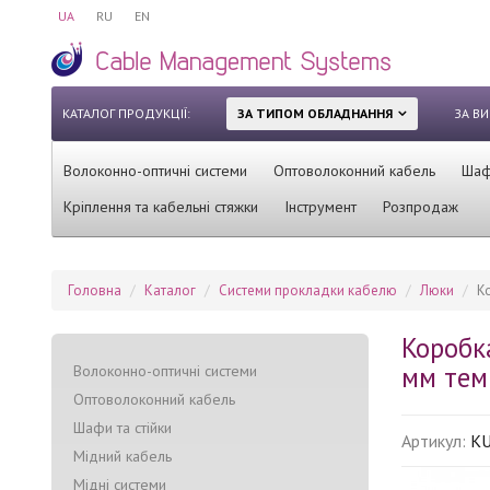
UA
RU
EN
КАТАЛОГ ПРОДУКЦІЇ:
ЗА ТИПОМ ОБЛАДНАННЯ
ЗА В
Волоконно-оптичні системи
Оптоволоконний кабель
Шафи
Кріплення та кабельні стяжки
Інструмент
Розпродаж
Головна
Каталог
Системи прокладки кабелю
Люки
К
Коробк
мм тем
Волоконно-оптичні системи
Оптоволоконний кабель
Шафи та стійки
Артикул:
KU
Мідний кабель
Мідні системи