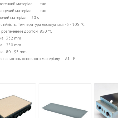
логенний матеріал
так
инцевий матеріал
так
ючий матеріал
30 s
стійкість, Температура експлуатації
-5 - 105 °C
з розпеченим дротом
850 °C
на
332 mm
та
250 mm
на
80 - 95 mm
ія на вогонь основного матеріалу
A1 - F