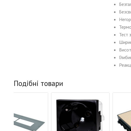
Безга
Безсв
Негор
Термо
Тест 
Шири
Висо
Глиби
Реакц
Подібні товари