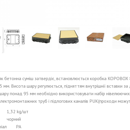
, як бетонна суміш затвердіє, встановлюється коробка KOPOBOX 
 мм. Висота шару регулюється, підняттям внутрішнії вставки за
шару понад 95 мм необхідно використовувати набір нівелюючих 
електромонтажних труб і підлогових каналів PUK(проходи можут
1,32 kg/шт
чорний
іал
PA