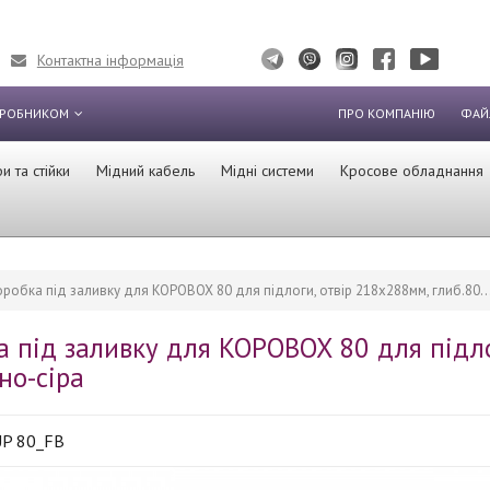
Контактна інформація
ИРОБНИКОМ
ПРО КОМПАНІЮ
ФАЙ
 та стійки
Мідний кабель
Мідні системи
Кросове обладнання
оробка під заливку для KOPOBOX 80 для підлоги, отвір 218х288мм, глиб.80..
а під заливку для KOPOBOX 80 для підлог
но-сіра
P 80_FB