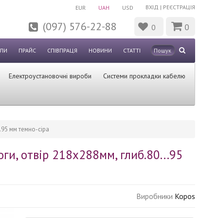
ВХІД
|
РЕЄСТРАЦІЯ
EUR
UAH
USD
(097) 576-22-88
0
0
ЛИ
ПРАЙС
СПІВПРАЦЯ
НОВИНИ
СТАТТІ
Електроустановочні вироби
Системи прокладки кабелю
.95 мм темно-сіра
и, отвір 218х288мм, глиб.80...95
Виробники
Kopos