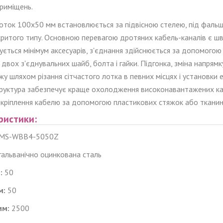
риміщень.
лоток 100x50 мм встановлюється за підвісною стелею, під фаль
критого типу. Основною перевагою дротяних кабель-каналів є ш
ється мінімум аксесуарів, з'єднання здійснюється за допомогою 
двох з'єднувальних шайб, болт
а
і гайки. Підгонка, зміна напрям
жу шляхом різання сітчастого лотка в певних місцях і установки
руктура забезпечує краще охолодження високонавантажених кабел
і кріплення кабелю за допомогою пластикових стяжок або тканин
ристики:
MS-WBB4-5050Z
гальванічно
оцинкована сталь
:
50
м:
50
мм:
2500