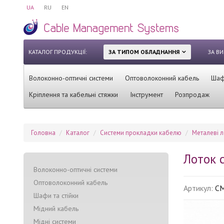
UA
RU
EN
КАТАЛОГ ПРОДУКЦІЇ:
ЗА ТИПОМ ОБЛАДНАННЯ
ЗА В
Волоконно-оптичні системи
Оптоволоконний кабель
Шафи
Кріплення та кабельні стяжки
Інструмент
Розпродаж
Головна
Каталог
Системи прокладки кабелю
Mеталеві л
Лоток 
Волоконно-оптичні системи
Оптоволоконний кабель
Артикул:
C
Шафи та стійки
Мідний кабель
Мідні системи