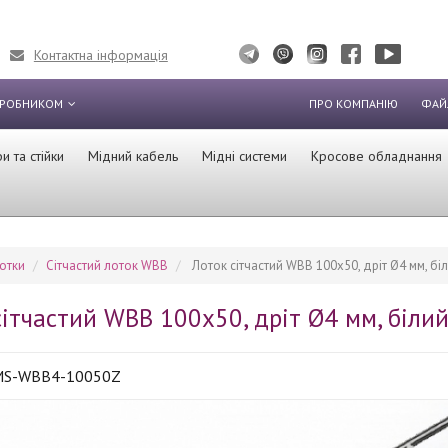
Контактна інформація
ИРОБНИКОМ
ПРО КОМПАНІЮ
ФАЙ
 та стійки
Мідний кабель
Мідні системи
Кросове обладнання
отки
Сітчастий лоток WBB
Лоток сітчастий WBB 100х50, дріт Ø4 мм, біл
сітчастий WBB 100х50, дріт Ø4 мм, білий
MS-WBB4-10050Z