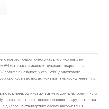
и силового і слаботочного кабелю з можливістю
ром Ø4 мм із застосуванням точкового зварювання
.
BC
полягає в наявності у серії
WBC
додаткового
обу жорсткості і дозволяє монтувати на кронштейни типу
ля виготовлення, оцинковуються методом електролітичного
ідбувається осадження тонкого цинкового шару завтовшки
її від корозії в стандартних умовах використання