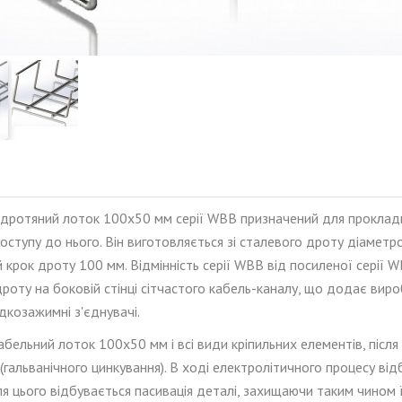
дротяний лоток 100x50 мм серії WBB призначений для прокладк
ступу до нього. Він виготовля
є
ться зі сталевого дроту діамет
й
крок дроту 100 мм.
Відмінність серії
WBB
від посиленої серії
W
роту на боковій стінці сітчастого кабель-каналу, що додає вир
идкозажимні з'єднувачі.
абельний лоток 100x50 мм і всі види кріпильних елементів, піс
(гальванічного цинкування). В ході електролітичного процесу в
ля цього відбувається пасивація деталі, захищаючи таким чином 