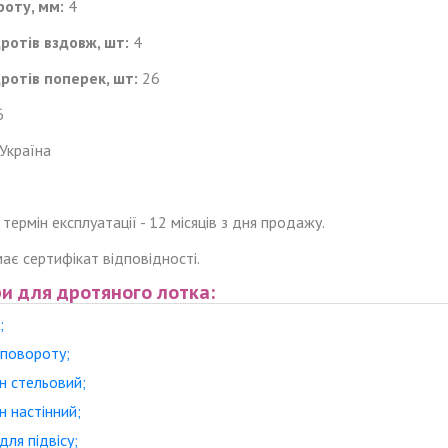
оту, мм:
4
дротів
вздовж
, шт:
4
дротів
поперек
, шт:
26
6
Україна
 термін експлуатації - 12 місяців з дня продажу.
ає сертифікат відповідності.
и для дротяного лотка:
;
 повороту;
н стельовий;
 настінний;
для підвісу;