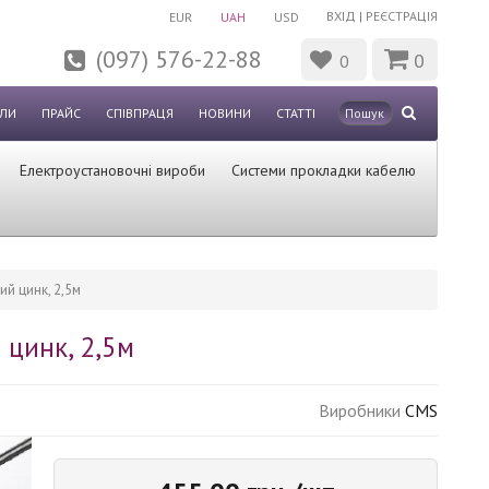
ВХІД
|
РЕЄСТРАЦІЯ
EUR
UAH
USD
(097) 576-22-88
0
0
ЛИ
ПРАЙС
СПІВПРАЦЯ
НОВИНИ
СТАТТІ
Електроустановочні вироби
Системи прокладки кабелю
ий цинк, 2,5м
 цинк, 2,5м
Виробники
CMS