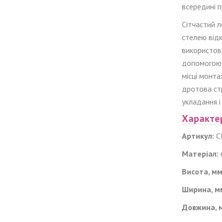
всередині п
Сітчастий 
стелею від
використову
допомогою 
місці монта
дротова ст
укладання 
Характе
Артикул:
C
Матеріал:
Висота, мм
Ширина, м
Довжина, 