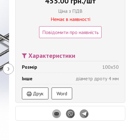
455.00 грн./шт
Ціна з ПДВ
Немає в наявності
Повідомити про наявність
Характеристики
›
Розмір
100x50
Інше
діаметр дроту 4 мм
Друк
Word