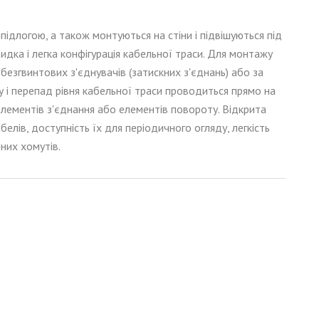
ш
підлогою
, а також монтуються на стіни і підвішуються під
видк
а
і легк
а
конфігурація кабельної траси. Для монтажу
безгвинтових з'єднувачів (затискних з'єднань) або за
ку і перепад рівня кабельної траси проводиться прямо на
 елементів з'єднання або елементів повороту. Відкрита
ів, доступність їх для періодичного огляду, легкість
них хомутів.