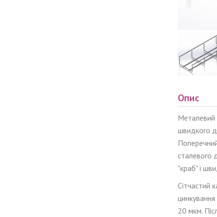
Опис
Металевий 
швидкого до
П
оперечни
сталевого д
"краб" і шв
Сітчастий к
цинкування 
20 мкм. Піс