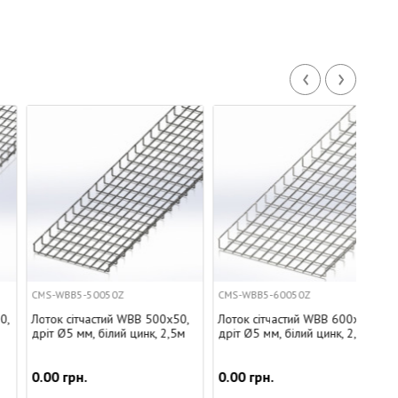
‹
›
CMS-WBB5-50050Z
CMS-WBB5-60050Z
CMS-
Лоток сітчастий WBB 500х50,
Лоток сітчастий WBB 600х50,
Лото
дріт Ø5 мм, білий цинк, 2,5м
дріт Ø5 мм, білий цинк, 2,5м
дріт 
0.00 грн.
0.00 грн.
0.00