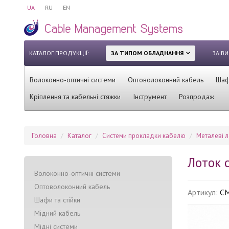
UA
RU
EN
КАТАЛОГ ПРОДУКЦІЇ:
ЗА ТИПОМ ОБЛАДНАННЯ
ЗА В
Волоконно-оптичні системи
Оптоволоконний кабель
Шафи
Кріплення та кабельні стяжки
Інструмент
Розпродаж
Головна
Каталог
Системи прокладки кабелю
Mеталеві л
Лоток 
Волоконно-оптичні системи
Оптоволоконний кабель
Артикул:
C
Шафи та стійки
Мідний кабель
Мідні системи