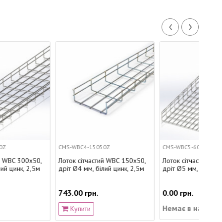
‹
›
CMS-WBC4-15050Z
CMS-WBC5-600100Z
CMS
Лоток сітчастий WBC 150х50,
Лоток сітчастий WBC 600х100,
Лот
дріт Ø4 мм, білий цинк, 2,5м
дріт Ø5 мм, білий цинк, 2,5м
дріт
743.00 грн.
0.00 грн.
0.0
Немає в наявності
Нем
Купити