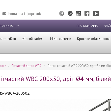
Контактна інформація
ИРОБНИКОМ
ПРО КОМПАНІЮ
ФАЙ
 та стійки
Мідний кабель
Мідні системи
Кросове обладнання
отки
Сітчастий лоток WBC
Лоток сітчастий WBC 200х50, дріт Ø4 мм, біл
сітчастий WBC 200х50, дріт Ø4 мм, білий
MS-WBC4-20050Z