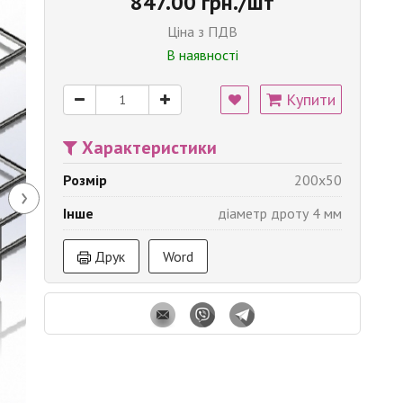
847.00 грн./шт
Ціна з ПДВ
В наявності
Купити
Характеристики
Розмір
200x50
›
Інше
діаметр дроту 4 мм
Друк
Word