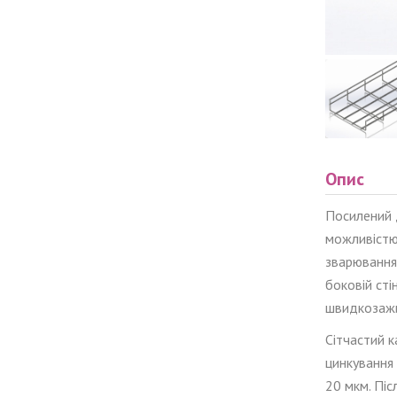
Опис
Посилений 
можливістю
зварювання.
боковій сті
швидкозажи
Сітчастий к
цинкування 
20 мкм. Піс