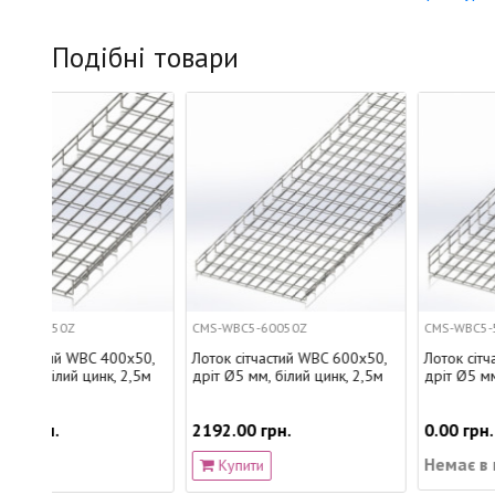
Подібні товари
CMS-WBC5-60050Z
CMS-WBC5-500100Z
х50,
Лоток сітчастий WBC 600х50,
Лоток сітчастий WBC 500х100
2,5м
дріт Ø5 мм, білий цинк, 2,5м
дріт Ø5 мм, білий цинк, 2,5м
2192.00 грн.
0.00 грн.
Немає в наявності
Купити