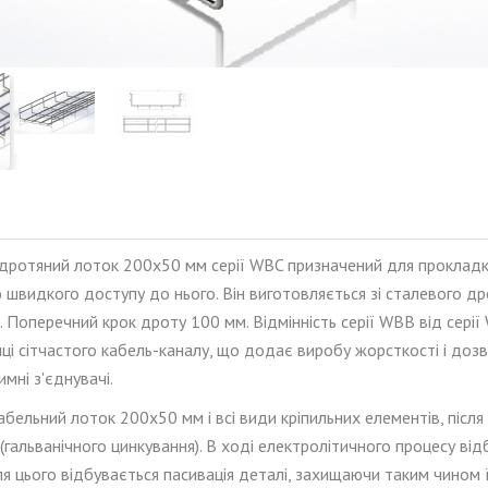
дротяний лоток 200x50 мм серії WBC призначений для прокладки 
 швидкого доступу до нього. Він виготовля
є
ться зі сталевого д
 Поперечний крок дроту 100 мм. Відмінність серії WBB від сері
нці сітчастого кабель-каналу, що додає виробу жорсткості і доз
мні з'єднувачі.
абельний лоток 200x50 мм і всі види кріпильних елементів, піс
(гальванічного цинкування). В ході електролітичного процесу в
ля цього відбувається пасивація деталі, захищаючи таким чином 