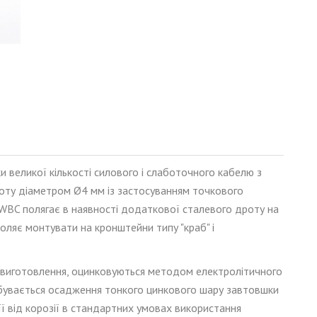
великої кількості силового і слаботочного кабелю з
роту діаметром Ø4 мм із застосуванням точкового
ї WBC полягає в наявності додаткової сталевого дроту на
воляє монтувати на кронштейни типу "краб" і
ля виготовлення, оцинковуються методом електролітичного
ідбувається осадження тонкого цинкового шару завтовшки
її від корозії в стандартних умовах використання