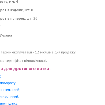
оту, мм:
4
дротів
вздовж
, шт:
8
дротів
поперек
, шт:
26
7
Україна
 термін експлуатації - 12 місяців з дня продажу.
ає сертифікат відповідності.
и для дротяного лотка:
;
 повороту;
н стельовий;
 настінний;
для підвісу;