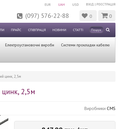
ВХІД
|
РЕЄСТРАЦІЯ
EUR
UAH
USD
(097) 576-22-88
0
0
ЛИ
ПРАЙС
СПІВПРАЦЯ
НОВИНИ
СТАТТІ
Електроустановочні вироби
Системи прокладки кабелю
ий цинк, 2,5м
 цинк, 2,5м
Виробники
CMS