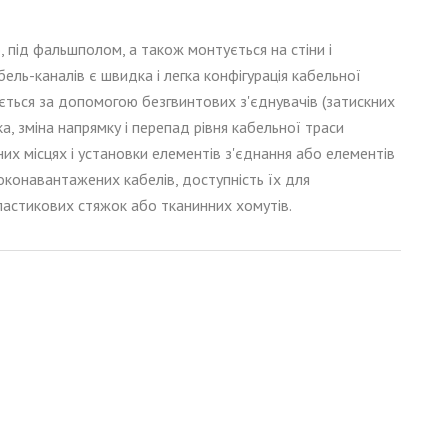
ю, під фальшполом, а також монту
є
ться на стіни і
бель-каналів є швидк
а
і легк
а
конфігурація кабельної
юється за допомогою безгвинтових з'єднувачів (затискних
а, зміна напрямку і перепад рівня кабельної траси
их місцях і установки елементів з'єднання або елементів
конавантажених кабелів, доступність їх для
пластикових стяжок або тканинних хомутів.