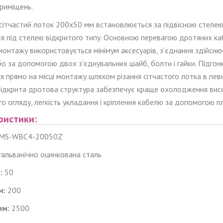
риміщень.
сітчастий лоток 200x50 мм встановлю
є
ться за підвісною стеле
ся під стелею відкритого типу. Основною перевагою дротяних ка
монтажу використовується мінімум аксесуарів, з'єднання здійсн
бо за допомогою двох з'єднувальних шайб, болти і гайки.
Підгонк
 прямо на місці монтажу шляхом різання сітчастого лотка в певн
Відкрита дротова структура забезпечує краще охолодження висо
о огляду, легкість укладання і кріплення кабелю за допомогою 
ристики:
MS-WBC4-20050Z
гальванічно
оцинкована сталь
:
50
м:
200
мм:
2500