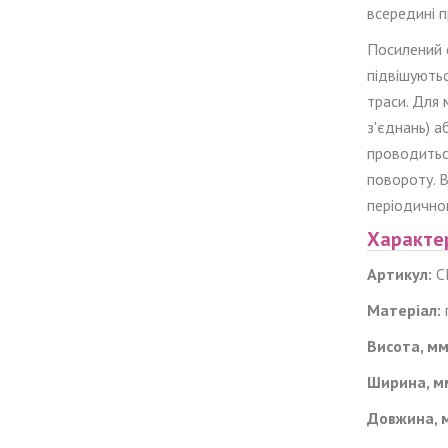
всередині п
Посилений 
підвішують
траси. Для 
з'єднань) а
проводиться
повороту. 
періодичног
Характе
Артикул:
C
Матеріал:
Висота, мм
Ширина, м
Довжина, 