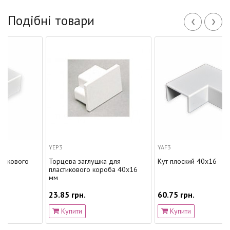
‹
›
Подібні товари
YEP3
YAF3
го
Торцева заглушка для
Кут плоский 40x16
пластикового короба 40х16
мм
23.85 грн.
60.75 грн.
Купити
Купити