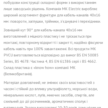
побудови конструкції складної форми
з
використ
анням
лише заводські
х
рішенн
ь
. Компанія MK Electric виробляє
широкий асортимент фурнітури для кабель-канал
ів
40x16
мм
: повороти,
заглушки
,
трійники
,
з
'єднувач
і
і перехідники.
Зовнішній кут 90°
для кабель-канала 40
x16 мм
виготовлен
ий
​​з міцного пластику і не тріскається при
монтажі, повторн
ому
відкритт
і
і закритт
і
, надійно фіксуючи
кабел
ь
навіть при 100% завантаженні. Всі продукти МК
PVCU
виготовляються
відповідно до вимог BS EN 50085
Series, BS 4678: Частина 4, BS EN 61386 серії і BS 4662.
Склад пластика є «know how» компанії МК
(Великобританія).
Матеріал довговічний, не змінює своїх властивостей з
часом і стійкий до впливу ультрафіолету, морської води,
мінеральних кислот, лугів, миючих засобів, спиртів, але
схильний до дії розчинників, ароматичних сполук і
вуглеводнів. Зразки виготовлені 20-30 років тому нічим не