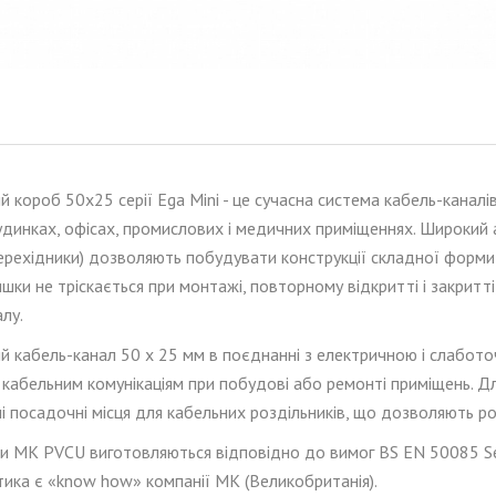
ий короб
50
x
25
серії Ega Mini - це сучасна система кабель-кана
удинках, офісах, промислових і медичних приміщеннях. Широкий а
перехідники) дозволяють побудувати конструкції складної форми
ишки не тріскається при монтажі, повторному відкритті і закритт
лу.
й кабель-канал
50
x
25
мм в поєднанні з електричною і
слабото
 кабельним комунікаціям при побудові або ремонті приміщень. Д
 посадочні місця для кабельних роздільників, що дозволяють ро
и МК PVCU виготовляються відповідно до вимог BS EN 50085 Seri
тика є «know how» компанії МК (Великобританія).