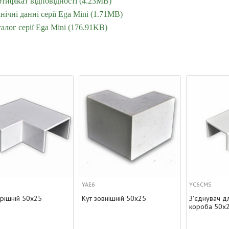
тифікат відповідності (4.23MB)
нічні данні серії Ega Mini (1.71MB)
алог серії Ega Mini (176.91KB)
YAE6
YC6CMS
Кут зовнішній 50х25
З'єднувач для пластикового
короба 50х25