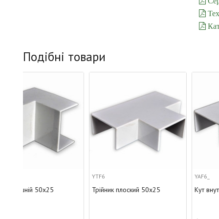
Сер
Тех
Кат
Подібні товари
YTF6
YAF6_
Трійник плоский 50х25
Кут внутрішній 50х25