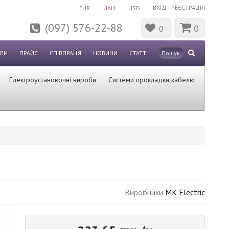
ВХІД
|
РЕЄСТРАЦІЯ
EUR
UAH
USD
(097) 576-22-88
0
0
ЛИ
ПРАЙС
СПІВПРАЦЯ
НОВИНИ
СТАТТІ
Електроустановочні вироби
Системи прокладки кабелю
Виробники
MK Electric