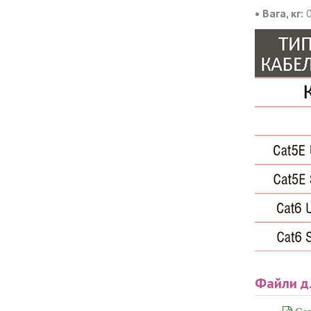
• Вага, кг:
0
Файли д