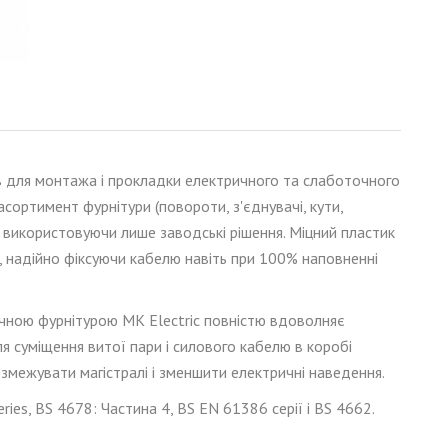
лів для монтажа і прокладки електричного та слаботочного
сортимент фурнітури (повороти, з'єднувачі, кути,
 використовуючи лише заводські рішення. Міцний пластик
і, надійно фіксуючи кабелю навіть при 100% наповненні
чною
фурнітурою MK Electric повністю вдоволняє
ля суміщення
витої пари
і силового кабелю в коробі
змежувати магістралі і зменшити електричні наведення.
es, BS 4678: Частина 4, BS EN 61386 серії і BS 4662.