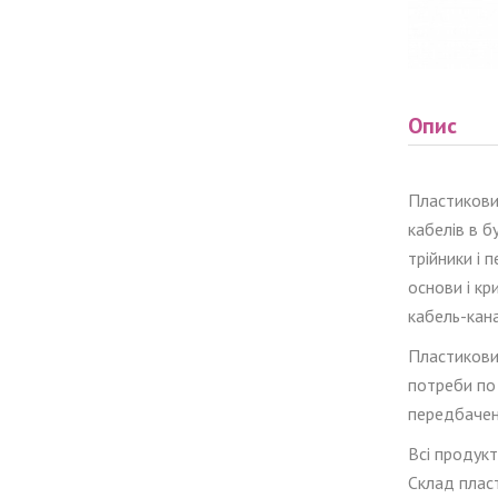
Опис
Пластиков
кабелів в б
трійники і 
основи і кр
кабель-кана
Пластикови
потреби по
передбачені
Всі продукт
Склад плас