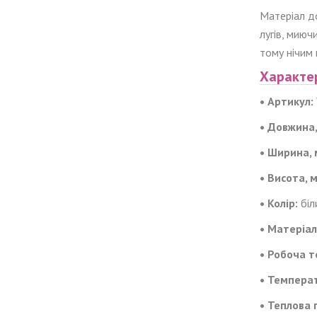
Матеріал до
лугів, миюч
тому нічим 
Характе
• Артикул:
• Довжина,
• Ширина, 
• Висота, 
• Колір:
біл
• Матеріал
• Робоча т
• Температ
• Теплова 