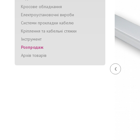
Кросове обладнання
Електроустановочні вироби
Системи прокладки кабелю
Кріплення та кабельні стяжки
Інструмент
Розпродаж
Архів товарів
‹