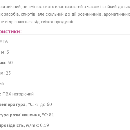
вговічний, не змінює своїх властивостей з часом і стійкий до вп
их засобів, спиртів, але схильний до дії розчинників, ароматичних
не відрізняються від свіжої продукції.
ристики:
YT6
 м:
3
мм:
50
мм:
25
ий
:
ПВХ негорючий
емпература, °C:
-5 до 60
ура розм'якшення, °C:
81
провідність, w/mk:
0,19