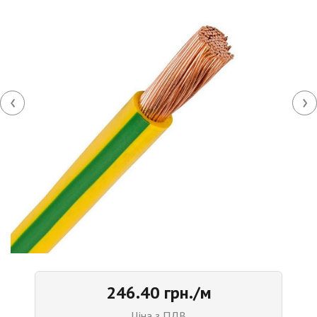
‹
›
246.40 грн./м
Ціна з ПДВ