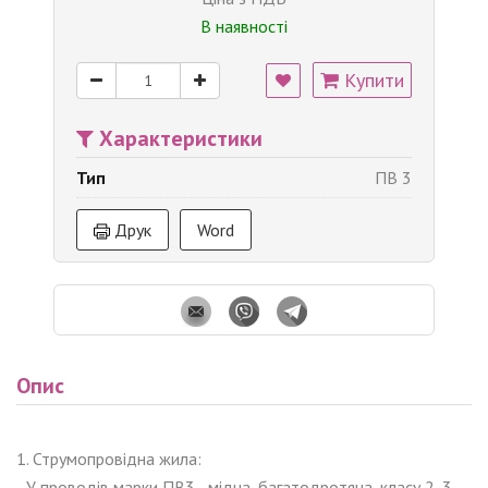
В наявності
Купити
Характеристики
Тип
ПВ 3
Друк
Word
Опис
1. Струмопровідна жила:
- У проводів марки ПВ3 - мідна, багатодротяна, класу 2, 3