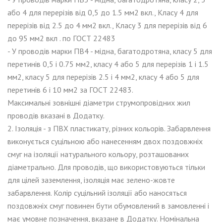
або 4 для перерізів від 0,5 до 1.5 мм2 вкл., Класу 4 для
перерізів від 2.5 до 4 мм2 вкл., Класу 3 для перерізів від 6
до 95 мм2 вкл . по ГОСТ 22483
- У проводів марки ПВ4 - мідна, багатодротяна, класу 5 для
перетинів 0,5 і 0.75 мм2, класу 4 або 5 для перерізів 1 і 1.5
мм2, класу 5 для перерізів 2.5 і 4 мм2, класу 4 або 5 для
перетинів 6 і 10 мм2 за ГОСТ 22483.
Максимальні зовнішні діаметри струмопровідних жил
проводів вказані в Додатку.
2. Ізоляція - з ПВХ пластикату, різних кольорів. Забарвлення
виконується суцільною або нанесенням двох поздовжніх
смуг на ізоляції натурального кольору, розташованих
діаметрально. Для проводів, що використовуються тільки
для цілей заземлення, ізоляція має зелено-жовте
забарвлення. Колір суцільний ізоляції або наносяться
поздовжніх смуг повинен бути обумовлений в замовленні і
має умовне позначення, вказане в Додатку. Номінальна