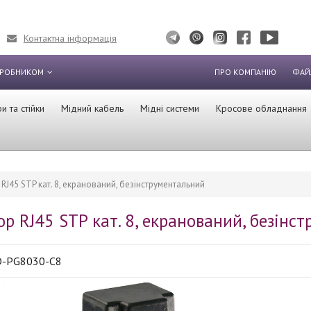
Контактна інформація
ИРОБНИКОМ
ПРО КОМПАНІЮ
ФАЙ
 та стійки
Мідний кабель
Мідні системи
Кросове обладнання
RJ45 STP кат. 8, екранований, безінструментальний
ор RJ45 STP кат. 8, екранований, безінс
-PG8030-C8