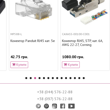
MP588-L
CAXASS-00100-C001
Конектор Panduit RJ45 кат. 5е
Конектор RJ45, STP, кат. 6А,
AWG 22-27, Corning
42.75 грн.
1080.00 грн.
Купити
Купити
+38 (044) 576-22-88
+38 (097) 576-22-88