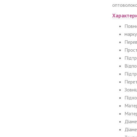
оптоволоко
Характер
Повни
марку
Перев
Прост
Підтр
Відпо
Підтр
Перет
Зовні
Підхо
Матер
Матер
Діаме
Діаме