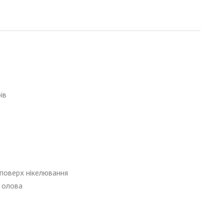
ів
 поверх нікелювання
м олова