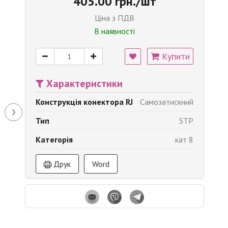
405.00 грн./шт
Ціна з ПДВ
В наявності
Купити
Характеристики
Конструкція конектора RJ
Самозатискний
›
Тип
STP
Категорія
кат 8
Друк
Word