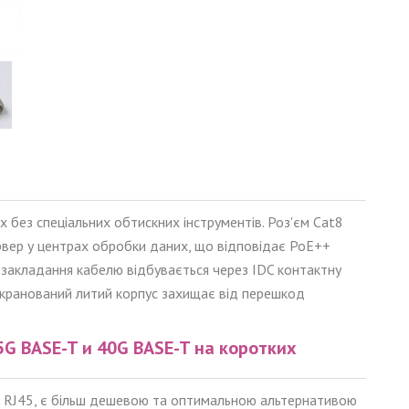
 без спеціальних обтискних інструментів. Роз'єм Cat8
рвер у центрах обробки даних, що відповідає PoE++
, закладання кабелю відбувається через IDC контактну
Екранований литий корпус захищає від перешкод
25G BASE-T и 40G BASE-T на коротких
T RJ45, є більш дешевою та оптимальною альтернативою