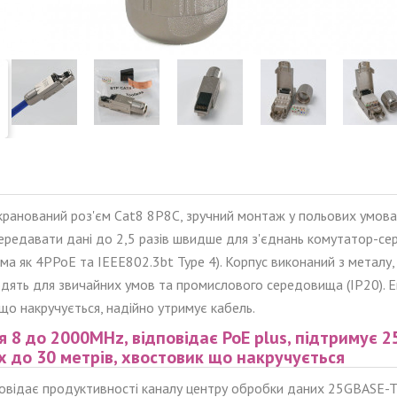
ранований роз'єм Cat8 8P8C, зручний монтаж у польових умовах
ередавати дані до 2,5 разів швидше для з'єднань комутатор-се
ма як 4PPoE та IEEE802.3bt Type 4). Корпус виконаний з металу
ходять для звичайних умов та промислового середовища (IP20). 
що накручується, надійно утримує кабель.
я 8 до 2000MHz, відповідає PoE plus, підтримує 
х до 30 метрів, хвостовик що накручується
повідає продуктивності каналу центру обробки даних 25GBASE-