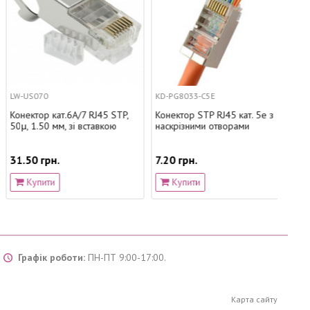
LW-US070
KD-PG8033-C5E
KD-P
Конектор кат.6A/7 RJ45 STP,
Конектор STP RJ45 кат. 5e з
Коне
50μ, 1.50 мм, зі вставкою
наскрізними отворами
екра
безі
31.50 грн.
7.20 грн.
315.
Купити
Купити
К
Графік роботи:
ПН-ПТ 9:00-17:00.
Карта сайту