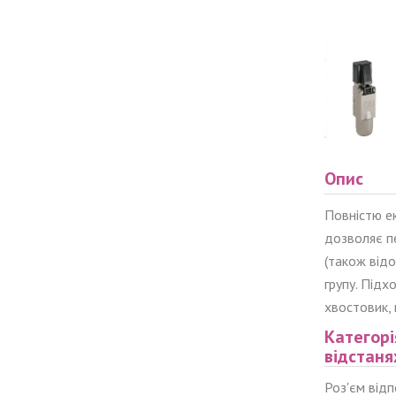
Опис
Повністю ек
дозволяє п
(також відо
групу. Під
хвостовик, 
Категорі
відстаня
Роз'єм від