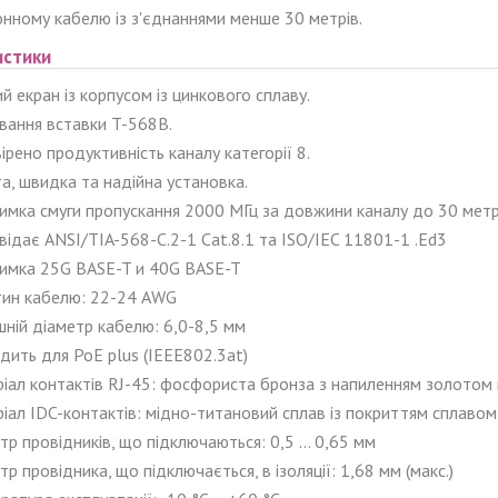
нному кабелю із з'єднаннями менше 30 метрів.
истики
й екран із корпусом із цинкового сплаву.
вання вставки T-568B.
ірено продуктивність каналу категорії 8.
а, швидка та надійна установка.
имка смуги пропускання 2000 МГц за довжини каналу до 30 метр
відає ANSI/TIA-568-C.2-1 Cat.8.1 та ISO/IEC 11801-1 .Ed3
имка 25G BASE-T и 40G BASE-T
ин кабелю: 22-24 AWG
шній діаметр кабелю: 6,0-8,5 мм
дить для PoE plus (IEEE802.3at)
іал контактів RJ-45: фосфориста бронза з напиленням золотом
іал IDC-контактів: мідно-титановий сплав із покриттям сплаво
тр провідників, що підключаються: 0,5 ... 0,65 мм
тр провідника, що підключається, в ізоляції: 1,68 мм (макс.)