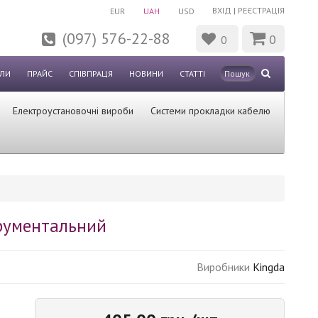
ВХІД
|
РЕЄСТРАЦІЯ
EUR
UAH
USD
(097) 576-22-88
0
0
ЛИ
ПРАЙС
СПІВПРАЦЯ
НОВИНИ
СТАТТІ
Електроустановочні вироби
Системи прокладки кабелю
трументальний
Виробники
Kingda