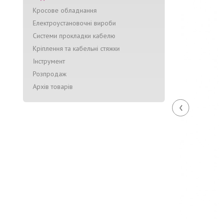
Кросове обладнання
Електроустановочні вироби
Системи прокладки кабелю
Кріплення та кабельні стяжки
Інструмент
Розпродаж
Архів товарів
‹