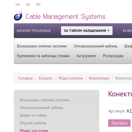
UA
RU
EN
КАТАЛОГ ПРОДУКЦІЇ:
ЗА ТИПОМ ОБЛАДНАННЯ
ЗА В
Волоконно-оптичні системи
Оптоволоконний кабель
Шафи
Кріплення та кабельні стяжки
Інструмент
Розпродаж
Головна
Каталог
Мідні системи
Коннектори
Конектор 
Конект
Волоконно-оптичні системи
Оптоволоконний кабель
Артикул:
KD
Шафи та стійки
Мідний кабель
Toolless
Мідні системи