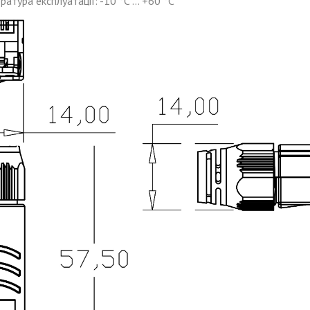
атура експлуатації: -10 °C ... +60 °C