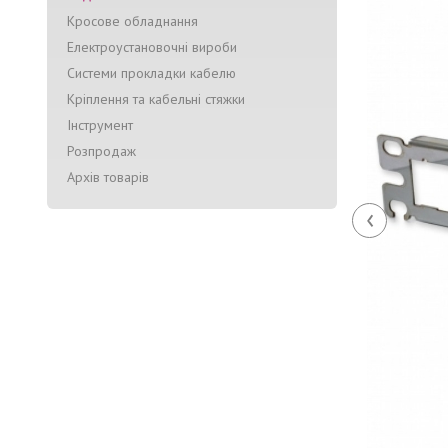
Кросове обладнання
Електроустановочні вироби
Системи прокладки кабелю
Кріплення та кабельні стяжки
Інструмент
Розпродаж
Архів товарів
‹