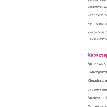
серверну ша
• сервісне 
• можливіст
• економія 
переплачуюч
Характе
Артикул:
C
Конструкт
Кількість п
Екрануван
Висота:
1U
Організат