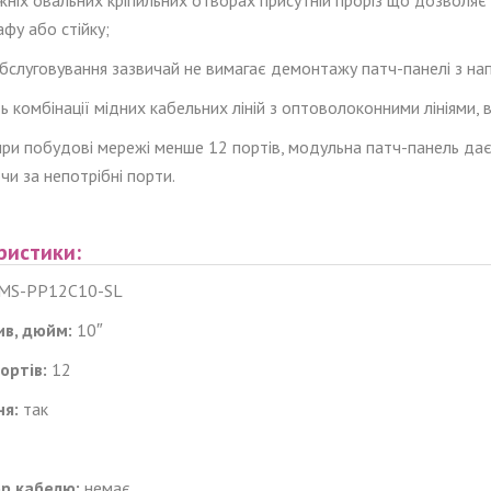
фу або стійку;
обслуговування зазвичай не вимагає демонтажу патч-панелі з на
ь комбінації мідних кабельних ліній з оптоволоконними лініями, 
при побудові мережі менше 12 портів, модульна патч-панель дає 
и за непотрібні порти.
ристики:
MS-PP12C10-SL
ив, дюйм:
10″
ортів:
12
ня:
так
ор кабелю:
немає