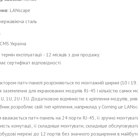
ння:
LANscape
нержавіюча сталь
1
CMS
Україна
 термін експлуатації - 12 місяців з дня продажу.
ає сертифікат відповідності.
акто
ром
патч-панелі
розрізняються по
монтажній
ширині (10 і 19
 заземлення для екранованих модулів RJ-45 і кількістю самих мод
U, 1U, 2U і 3U. Додатков
ою
відмінністю є кріплення модулів, ун
ник розробляє свій тип кріплення, наприклад у Corning це LANsc
вважається патч-панель на 24 порти RJ-45, її зручно монтувати
ність комутації, її складніше монтувати, складніше обслуговуват
побудові мережі до 12 портів без значного розширення в майбут