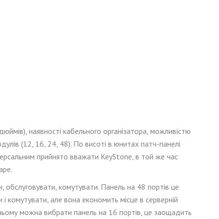
 дюймів), наявності кабельного організатора, можливістю
улів (12, 16, 24, 48). По висоті в юнитах патч-панелі
іверсальним прийнято вважати KeyStone, в той же час
ape.
, обслуговувати, ком
утувати
. Панель на 48 портів це
и і комутувати, але вона економить місце в серверній
ньому можна вибрати панель на 16 портів, це заощадить