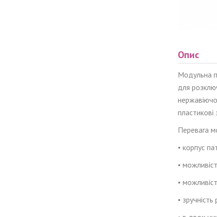
Опис
Модульна па
для р
озклю
нержавіючої
пластикові 
Перевага м
• корпус па
• можливіс
• можливіст
• зручніст
•
в
двох ниж