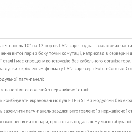
тч-панель 10″ на 12 портів LANscape - одна із складових части
чення
витої
пар
и
з боку точки комутації, наприклад в серверній 
 сталі і має спрощену конструкцію без кабельного організатора
заглушки з кріпленням формату LANscape серії FutureCom від Cor
одульної патч-панелі:
тч-панелі виготовлений з нержавіючої сталі;
ть комбінувати екрановані модулі FTP
и
STP з модулями без екр
ь заземлити патч-панель завдяки виготовленої з нержавіючої ст
ь розключення витої пари, простота в подальшому масштабуванні
ніх овальних кріпильних отворах присутній проріз що дозволяє