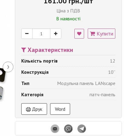
161.00 грн./шт
Ціна з ПДВ
В наявності
Купити
Характеристики
Кількість портів
12
›
Конструкція
10’’
Тип
Модульна панель LANscape
Категорія
патч-панель
Друк
Word