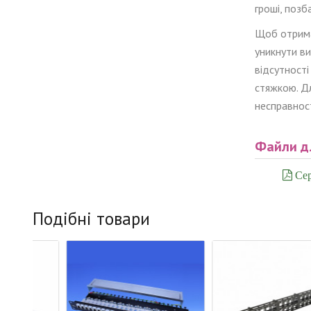
гроші, позб
Щоб
отрим
уникнути ви
відсутності
стяжкою. Д
несправнос
Файли д
Сер
Подібні товари