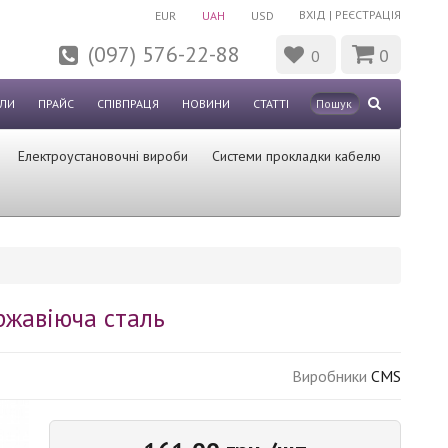
ВХІД
|
РЕЄСТРАЦІЯ
EUR
UAH
USD
(097) 576-22-88
0
0
ЛИ
ПРАЙС
СПІВПРАЦЯ
НОВИНИ
СТАТТІ
Електроустановочні вироби
Системи прокладки кабелю
ержавіюча сталь
Виробники
CMS