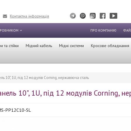
Контактна інформація
ИРОБНИКОМ
ПРО КОМПАНІЮ
ФАЙ
 та стійки
Мідний кабель
Мідні системи
Кросове обладнання
ль 10", 1U, під 12 модулів Corning, нержавіюча сталь
нель 10", 1U, під 12 модулів Corning, н
S-PP12C10-SL