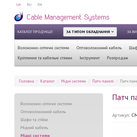
UA
RU
EN
КАТАЛОГ ПРОДУКЦІЇ:
ЗА ТИПОМ ОБЛАДНАННЯ
ЗА В
Волоконно-оптичні системи
Оптоволоконний кабель
Шафи
Кріплення та кабельні стяжки
Інструмент
Розпродаж
Головна
Каталог
Мідні системи
Патч-панелі
Патч пане
Патч па
Волоконно-оптичні системи
Оптоволоконний кабель
Артикул:
CM
Шафи та стійки
Мідний кабель
Мідні системи