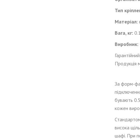
Тип кріпле
Матеріал:
Вага, кг:
0.
Виробник:
Гарантійний
Продукція м
За форм-ф
підключення
бувають 0.5
кожен вироб
Стандартом 
висока щіль
шафі. При 