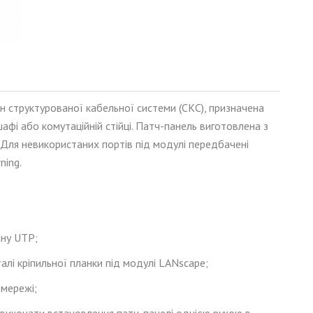
н структурованої кабельної системи (СКС), призначена
шафі або комутаційн
ій
стійці. Патч-панель виготовлена ​​з
. Для невикористаних портів під модулі передбачені
ning.
ану UTP;
алі кріпильної планки під модулі LANscape;
 мережі;
 виконати встановлення патч-панелі однією рукою в