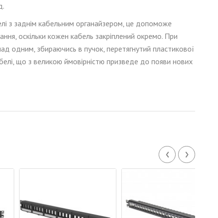
д.
лі з заднім кабельним органайзером, це допоможе
вання, оскільки кожен кабель закріплений окремо. При
над одним, збираючись в пучок, перетягнутий пластикової
белі
, що з великою ймовірністю призведе до появи нових
‹
›