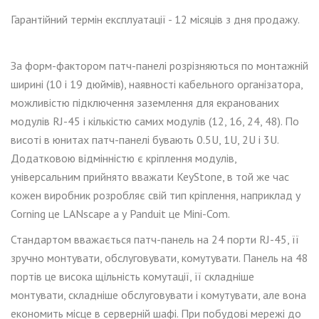
Гарантійний термін експлуатації - 12 місяців з дня продажу.
За форм-факто
ром
патч-панелі
розрізняються по
монтажній
ширині (10 і 19 дюймів), наявності кабельного організатора,
можливістю підключення заземлення для екранованих
модулів RJ-45 і кількістю самих модулів (12, 16, 24, 48). По
висоті в юнитах патч-панелі бувають 0.5U, 1U, 2U і 3U.
Додатков
ою
відмінністю є кріплення модулів,
універсальним прийнято вважати KeyStone, в той же час
кожен виробник розробляє свій тип кріплення, наприклад у
Corning це LANscape а у Panduit це Mini-Com.
Стандартом вважається патч-панель на 24 порти RJ-45, її
зручно монтувати, обслуговувати, ком
утувати
. Панель на 48
портів це висока щільність комутації, її складніше
монтувати, складніше обслуговувати і комутувати, але вона
економить місце в серверній шафі. При побудові мережі до