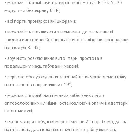
• можливість комбінувати екрановані модулі FTP
и
STP з
модулями без екрану UTP;
• всі порти промарковані цифрами;
• можливість
підключити заземлення до
патч-панел
і
завдяки виготовлен
ій
з нержавіючої сталі кріпильної планки
під модулі RJ-45;
• зручність розключення витої пари, простота в
подальшому масштабуванні мережі;
• сервісне обслуговування зазвичай не вимагає демонтажу
патч-панелі з направляючих 19″;
• можливість комбінації мідних кабельних ліній з
оптоволоконними лініями, встановлюючи оптичні адаптери
і мідні модулі;
• економія при побудові мережі менше 24 портів, модульна
патч-панель дає можливість купити потрібну кількість