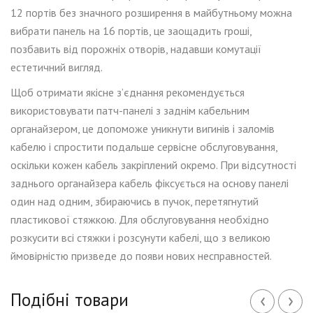
12 портів без значного розширення в майбутньому можна
вибрати панель на 16 портів, це заощадить гроші,
позбавить від порожніх отворів, надавши комутації
естетичний вигляд.
Щоб
отримати якісне з’єднання
рекомендується
використовувати патч-панелі з заднім кабельним
органайзером, це допоможе уникнути вигинів і заломів
кабелю і спростити подальше сервісне обслуговування,
оскільки кожен кабель закріплений окремо. При відсутності
заднього органайзера кабель фіксується на
основу
панелі
один над одним, збираючись в пучок, перетягнутий
пластикової стяжкою. Для обслуговування необхідно
розкусити вс
і
стяжки і розсунути
кабелі
, що з великою
ймовірністю призведе до появи нових несправностей.
‹
›
Подібні товари