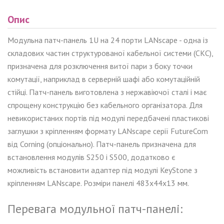
Опис
Модульна патч-панель 1U на 24 порти LANscape - одна із
складових частин структурованої кабельної системи (СКС),
призначена для розключення витої пари з боку точки
комутації, наприклад в серверній шафі або комутаційній
стійці. Патч-панель виготовлена ​​з нержавіючої сталі і має
спрощену конструкцію без кабельного організатора. Для
невикористаних портів під модулі передбачені пластикові
заглушки з кріпленням формату LANscape серії FutureCom
від Corning (опціонально). Патч-панель призначена для
встановлення модулів S250 і S500, додатково є
можливість встановити адаптер під модулі KeyStone з
кріпленням LANscape. Розміри панелі 483x44x13 мм.
Перевага модульної патч-панелі: