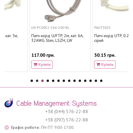
LW-PC0052-C6A-200-8L
PAUT3025
e,
Патч-корд U/FTP, 2м, кат. 6А,
Патч-корд UTP, 0.25 м, кат. 5e
32AWG Slim, LSZH, LW
сірий
117.00 грн.
30.15 грн.
Купити
Купити
+38 (044) 576-22-88
+38 (097) 576-22-88
Графік роботи:
ПН-ПТ 9:00-17:00.