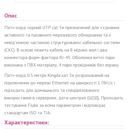
Опис
Патч-корд чорний UTP cat 5e призначений для з'єднання
активного та пасивного мережевого обладнання та є
невід'ємною частиною структурованої кабельної системи
(СКС). В основі лежить кабель на 8 мідних жил і два
коннектора форм-фактора RJ-45. Оболонка
витої
пари
виконана з ПВХ матеріалу, 4 пари провідників без екрану.
Патч-корд 0.5 метри Kingda кат 5е розрахований на
підключення до мережі Ethernet на швидкості 1 Гбіт/с і
підходить для домашнього та спеціалізованого
використання в серверних, дата-центрах (ЦОД). Проходить
тестування Fluke за всіма параметром і відповідає
стандартам ISO та TIA.
Характеристики: