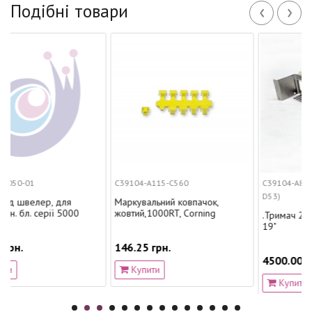
‹
›
Подібні товари
C39104-A115-C560
C39104-A80-D53 (C393
D53)
ер, для
Маркувальний ковпачок,
ерії 5000
жовтий,1000RT, Corning
.Тримач 28 плинтов 
19"
146.25 грн.
4500.00 грн.
Купити
Купити