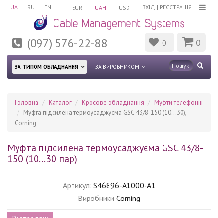
UA
RU
EN
ВХІД
|
РЕЄСТРАЦІЯ
EUR
UAH
USD
(097) 576-22-88
0
0
ЗА ТИПОМ ОБЛАДНАННЯ
ЗА ВИРОБНИКОМ
Головна
Каталог
Кросове обладнання
Муфти телефонні
Муфта підсилена термоусаджуєма GSC 43/8-150 (10...30),
Corning
Муфта підсилена термоусаджуєма GSC 43/8-
150 (10...30 пар)
Артикул:
S46896-A1000-A1
Виробники
Corning