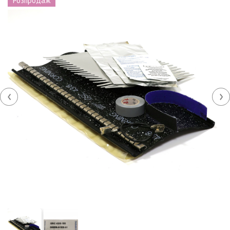
Розпродаж
‹
›