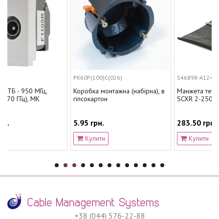
PK60P(100)C(026)
S46898-A1241-A225
 МГц,
Коробка монтажна (набірна), в
Манжета термоусаджує
 MK
гіпсокартон
SCXR 2-250, Corning
5.95 грн.
283.50 грн.
Купити
Купити
+38 (044) 576-22-88