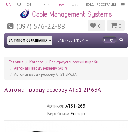
UA
RU
EN
ВХІД
|
РЕЄСТРАЦІЯ
EUR
UAH
USD
(097) 576-22-88
0
0
ЗА ТИПОМ ОБЛАДНАННЯ
ЗА ВИРОБНИКОМ
Головна
Каталог
Електроустановочні вироби
Автомати вводу резерву (АВР)
Автомат вводу резерву ATS1 2P 63A
Автомат вводу резерву ATS1 2P 63A
Артикул:
ATS1-263
Виробники
Energio