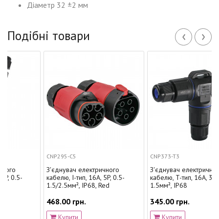
Діаметр 32 ±2 мм
‹
›
Подібні товари
CNP295-C5
CNP373-T3
З'єднувач електричного
З'єднувач електричного
кабелю, I-тип, 16A, 5P, 0.5-
кабелю, T-тип, 16A, 3P, 0.3-
1.5/2.5мм², IP68, Red
1.5мм², IP68
468.00 грн.
345.00 грн.
Купити
Купити