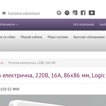
Контактна інформація
ИРОБНИКОМ
ПРО КОМПАНІЮ
ФАЙ
 та стійки
Мідний кабель
Мідні системи
Кросове обладнання
lus
Розетка електрична, 220В, 16А, MK
 електрична, 220В, 16А, 86х86 мм, Logic 
150 S2 WHI