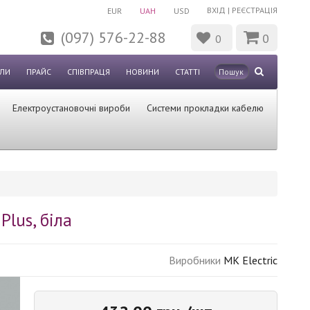
ВХІД
|
РЕЄСТРАЦІЯ
EUR
UAH
USD
(097) 576-22-88
0
0
ЛИ
ПРАЙС
СПІВПРАЦЯ
НОВИНИ
СТАТТІ
Електроустановочні вироби
Системи прокладки кабелю
Plus, біла
Виробники
MK Electric