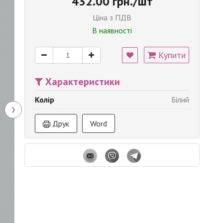
432.00 грн./шт
Ціна з ПДВ
В наявності
Купити
Характеристики
Колір
Білий
›
Друк
Word