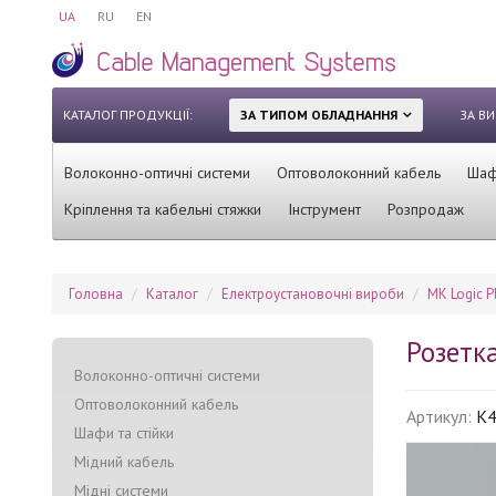
UA
RU
EN
КАТАЛОГ ПРОДУКЦІЇ:
ЗА ТИПОМ ОБЛАДНАННЯ
ЗА В
Волоконно-оптичні системи
Оптоволоконний кабель
Шафи
Кріплення та кабельні стяжки
Інструмент
Розпродаж
Головна
Каталог
Електроустановочні вироби
MK Logic P
Розетка
Волоконно-оптичні системи
Оптоволоконний кабель
Артикул:
K4
Шафи та стійки
Мідний кабель
Мідні системи