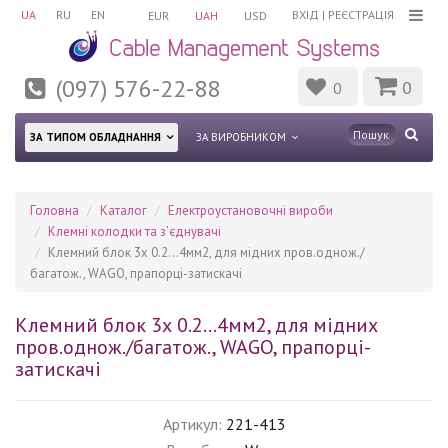
UA
RU
EN
ВХІД
|
РЕЄСТРАЦІЯ
EUR
UAH
USD
(097) 576-22-88
0
0
ЗА ТИПОМ ОБЛАДНАННЯ
ЗА ВИРОБНИКОМ
Головна
Каталог
Електроустановочні вироби
Клемні колодки та з’єднувачі
Клемний блок 3х 0.2...4мм2, для мідних пров.однож./
багатож., WAGO, прапорці-затискачі
Клемний блок 3х 0.2...4мм2, для мідних
пров.однож./багатож., WAGO, прапорці-
затискачі
Артикул:
221-413