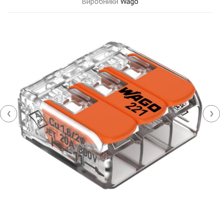
Виробники
Wago
‹
›