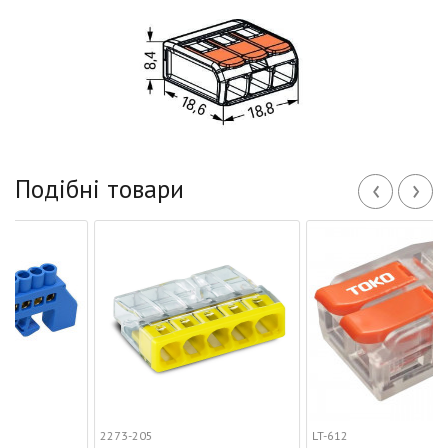
‹
›
Подібні товари
2273-205
LT-612