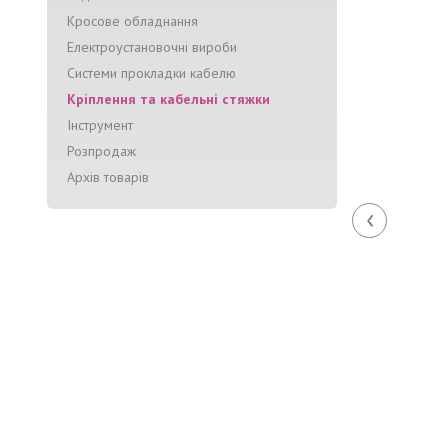
Кросове обладнання
Електроустановочні вироби
Системи прокладки кабелю
Кріплення та кабельні стяжки
Інструмент
Розпродаж
Архів товарів
‹