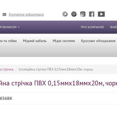
Контактна інформація
ИРОБНИКОМ
ПРО КОМПАНІЮ
ФАЙ
 та стійки
Мідний кабель
Мідні системи
Кросове обладнання
а стрічка
Ізоляційна стрічка ПВХ 0,15ммх18ммх20м, чорна.
ійна стрічка ПВХ 0,15ммх18ммх20м, чор
2656BK