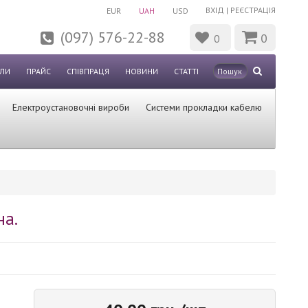
ВХІД
|
РЕЄСТРАЦІЯ
EUR
UAH
USD
(097) 576-22-88
0
0
ЛИ
ПРАЙС
СПІВПРАЦЯ
НОВИНИ
СТАТТІ
Електроустановочні вироби
Системи прокладки кабелю
на.