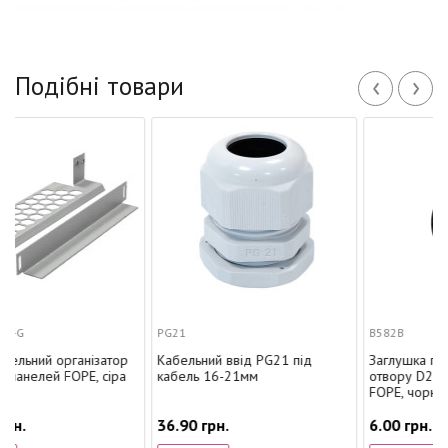
‹
›
Подібні товари
PG21
B582B
анізатор
Кабельний ввід PG21 під
Заглушка пластикова кру
OPE, сіра
кабель 16-21мм
отвору D20 (PG11) патчпа
FOPE, чорна
36.90 грн.
6.00 грн.