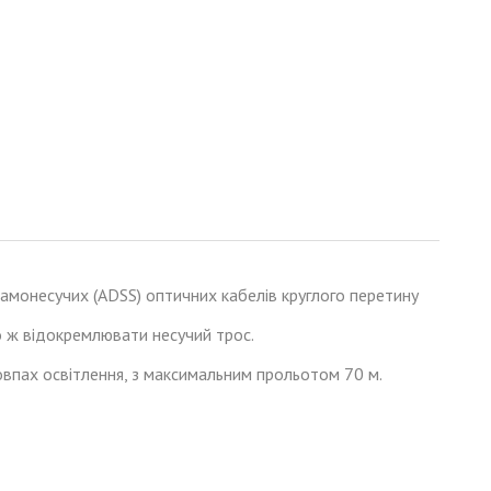
самонесучих (ADSS) оптичних кабелів круглого перетину
бо ж відокремлювати несучий трос.
товпах освітлення, з максимальним прольотом 70 м.