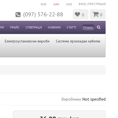
ВХІД
|
РЕЄСТРАЦІЯ
EUR
UAH
USD
(097) 576-22-88
0
0
ЛИ
ПРАЙС
СПІВПРАЦЯ
НОВИНИ
СТАТТІ
Електроустановочні вироби
Системи прокладки кабелю
Виробники
Not specified