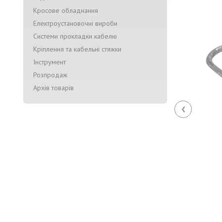
Кросове обладнання
Електроустановочні вироби
Системи прокладки кабелю
Кріплення та кабельні стяжки
Інструмент
Розпродаж
Архів товарів
‹