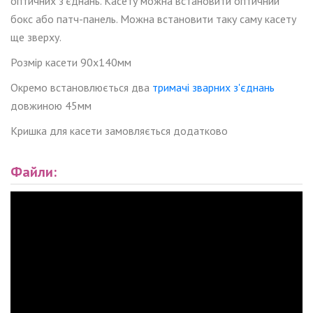
оптичних з'єднань. Касету можна встановити оптичний
бокс або патч-панель. Можна встановити таку саму касету
ще зверху.
Розмір касети 90x140мм
Окремо встановлюється два
тримачі зварних з'єднань
довжиною 45мм
Кришка для касети замовляється додатково
Файли: